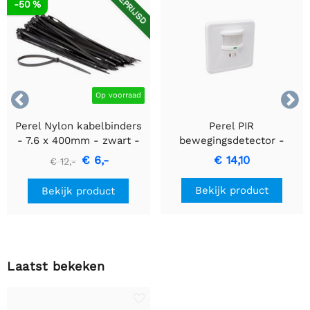
AFGEPRIJSD
-50 %


Op voorraad
Perel Nylon kabelbinders
Perel PIR
- 7.6 x 400mm - zwart -
bewegingsdetector -
100 stuks
Inbouw met
€ 6,-
€ 14,10
€ 12,-
bewegingsdetectie &
inbouwontwerp
Bekijk product
Bekijk product
Laatst bekeken