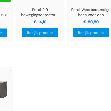
Perel PIR
Perel Weerbestendige
.6 x
bewegingsdetector -
hoes voor een
- 100
Inbouw met
rechthoekige tuinset
€ 14,10
€ 80,80
bewegingsdetectie &
310x180x95cm.
inbouwontwerp
Bekijk product
Bekijk product
ct
n