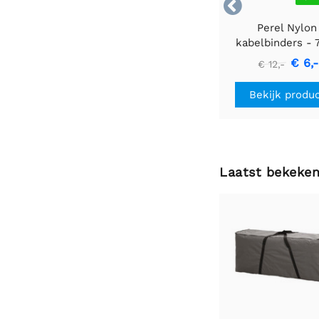

Perel Nylon
kabelbinders - 7
400mm - zwart 
€ 6,-
€ 12,-
stuks
Bekijk produ
Laatst bekeke