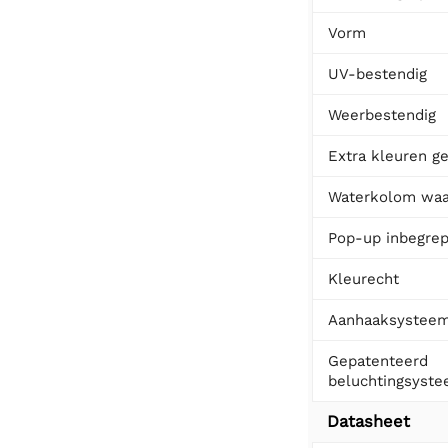
Vorm
UV-bestendig
Weerbestendig
Extra kleuren ge
Waterkolom waa
Pop-up inbegre
Kleurecht
Aanhaaksystee
Gepatenteerd
beluchtingsyst
Datasheet