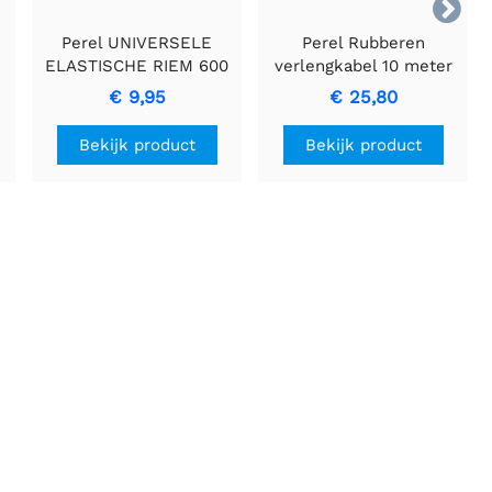

Perel UNIVERSELE
Perel Rubberen
ELASTISCHE RIEM 600
verlengkabel 10 meter
x 20 mm
met 3G1.5 geleiders
€ 9,95
€ 25,80
Bekijk product
Bekijk product