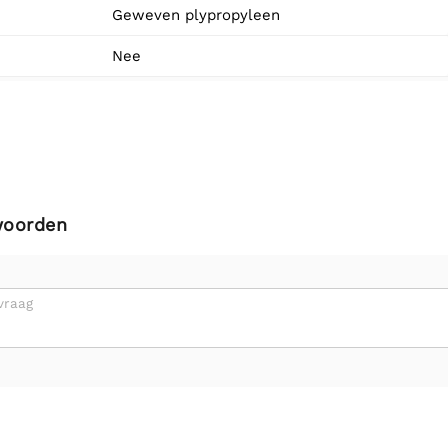
Geweven plypropyleen
Nee
woorden
vraag