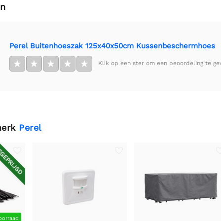
en
Perel Buitenhoeszak 125x40x50cm Kussenbeschermhoes
★
★
★
★
★
Klik op een ster om een beoordeling te ge
merk
Perel
GEPRIJSD
oorraad