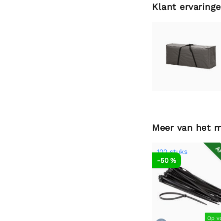
Klant ervaring
Meer van het 
AF
100 stuks
-50 %
Op v