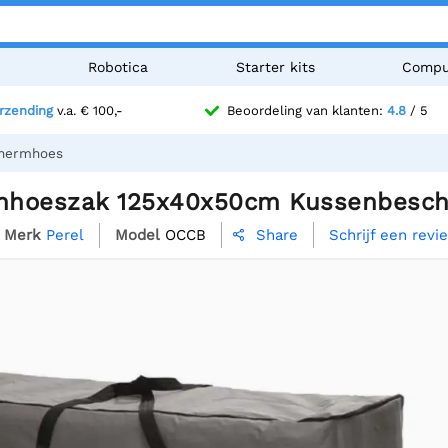
n
Robotica
Starter kits
Compu
erzending
v.a. € 100,-
Beoordeling van klanten:
4.8
/ 5
chermhoes
enhoeszak 125x40x50cm Kussenbesc
Merk
Perel
Model
OCCB
Schrijf een revi
Share
