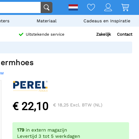
ters
Materiaal
Cadeaus en Inspiratie
Zakelijk
Contact
Uitstekende service
hermhoes
ew
€ 22,10
€ 18,25
Excl. BTW (NL)
179
in extern magazijn
Levertijd 3 tot 5 werkdagen