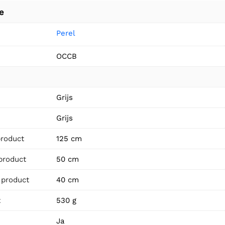
e
Perel
OCCB
n
Grijs
Grijs
product
125 cm
product
50 cm
 product
40 cm
t
530 g
Ja