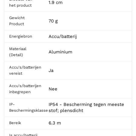
1.9 cm
het product
Gewicht
70 g
Product
Accu/batterij
Energiebron
Materiaal
Aluminium
(Detail)
Accu's/batterijen
Ja
vereist
Accu's/batterijen
Nee
inbegrepen
IP54 - Bescherming tegen meeste
IP-
stof; plensdicht
Beschermingsklasse
6.3 m
Bereik
Is accu/batterij