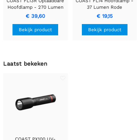
COAST FL13R Oplaadbare
COAST FL14 Hoofdlamp -
Hoofdlamp - 270 Lumen
37 Lumen Rode
Twee-Kleuren Licht
Lichtmodus
€ 39,60
€ 19,15
Bekijk product
Bekijk product
Laatst bekeken
COAST PX100 UV-