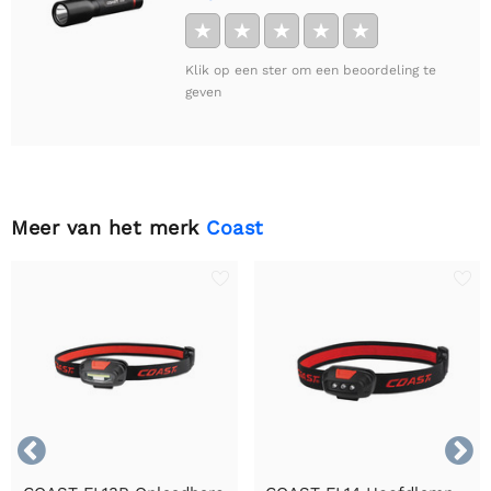
★
★
★
★
★
Klik op een ster om een beoordeling te
geven
Meer van het merk
Coast

