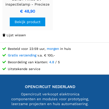
inspectielamp - Precieze
Verlichting voor
€ 48,90
Nauwkeurige Inspecties
Bekijk product
Lijst wissen

Besteld voor 23:59 uur,
morgen
in huis
Gratis verzending
v.a. € 100,-
Beoordeling van klanten:
4.8
/ 5
Uitstekende service
OPENCIRCUIT NEDERLAND
Opencircuit verkoopt elektronica
componenten en modules voor prototyping,
leerzame projecten en huis automatisering.