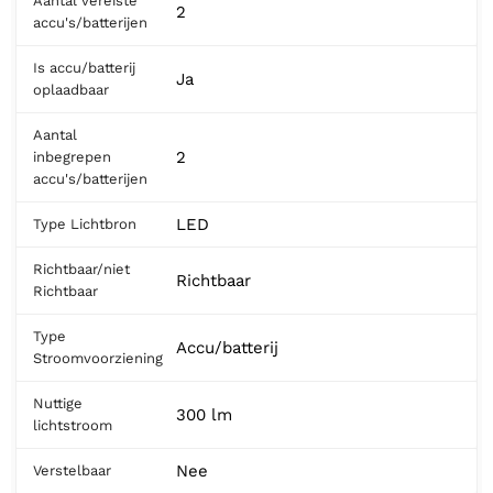
Aantal vereiste
2
accu's/batterijen
Is accu/batterij
Ja
oplaadbaar
Aantal
2
inbegrepen
accu's/batterijen
LED
Type Lichtbron
Richtbaar/niet
Richtbaar
Richtbaar
Type
Accu/batterij
Stroomvoorziening
Nuttige
300 lm
lichtstroom
Nee
Verstelbaar