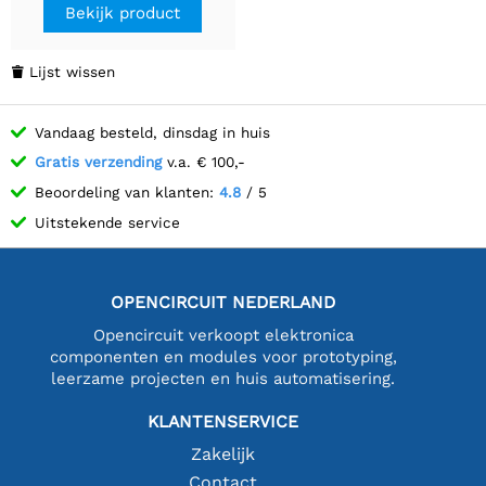
Bekijk product
Lijst wissen

Vandaag besteld, dinsdag in huis
Gratis verzending
v.a. € 100,-
Beoordeling van klanten:
4.8
/ 5
Uitstekende service
OPENCIRCUIT NEDERLAND
Opencircuit verkoopt elektronica
componenten en modules voor prototyping,
leerzame projecten en huis automatisering.
KLANTENSERVICE
Zakelijk
Contact