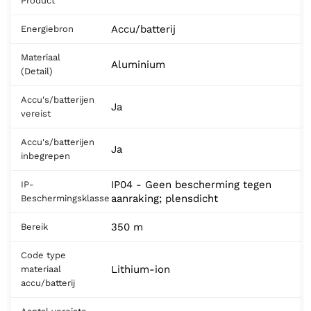
Product
Accu/batterij
Energiebron
Materiaal
Aluminium
(Detail)
Accu's/batterijen
Ja
vereist
Accu's/batterijen
Ja
inbegrepen
IP04 - Geen bescherming tegen
IP-
aanraking; plensdicht
Beschermingsklasse
350 m
Bereik
Code type
Lithium-ion
materiaal
accu/batterij