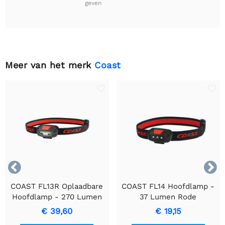
geven
Meer van het merk
Coast


COAST FL13R Oplaadbare
COAST FL14 Hoofdlamp -
Hoofdlamp - 270 Lumen
37 Lumen Rode
Twee-Kleuren Licht
Lichtmodus
€ 39,60
€ 19,15