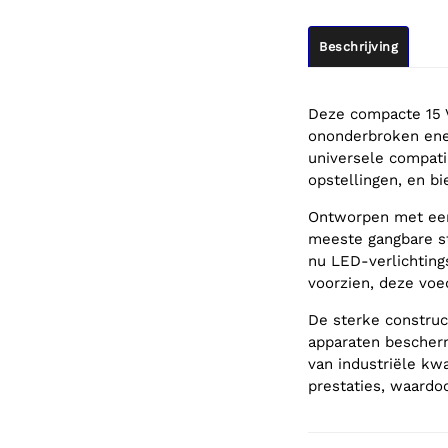
Beschrijving
Deze compacte 15 
ononderbroken ener
universele compatib
opstellingen, en b
Ontworpen met een 
meeste gangbare st
nu LED-verlichting
voorzien, deze voe
De sterke construc
apparaten bescher
van industriële kw
prestaties, waardoo