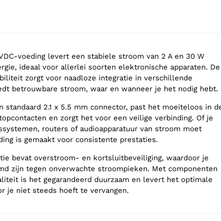
VDC-voeding levert een stabiele stroom van 2 A en 30 W
gie, ideaal voor allerlei soorten elektronische apparaten. De
iliteit zorgt voor naadloze integratie in verschillende
iedt betrouwbare stroom, waar en wanneer je het nodig hebt.
standaard 2.1 x 5.5 mm connector, past het moeiteloos in d
opcontacten en zorgt het voor een veilige verbinding. Of je
ssystemen, routers of audioapparatuur van stroom moet
ding is gemaakt voor consistente prestaties.
tie bevat overstroom- en kortsluitbeveiliging, waardoor je
md zijn tegen onverwachte stroompieken. Met componenten
aliteit is het gegarandeerd duurzaam en levert het optimale
r je niet steeds hoeft te vervangen.