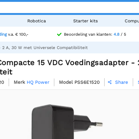
n
Robotica
Starter kits
Compu
ding
v.a. € 100,-
Beoordeling van klanten:
4.8
/ 5
2 A, 30 W met Universele Compatibiliteit
ompacte 15 VDC Voedingsadapter - 2
teit
20
Merk
HQ Power
Model
PSS6E1520
Share
