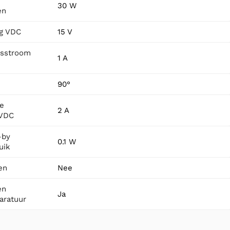
30 W
en
ng VDC
15 V
gsstroom
1 A
90°
e
2 A
 VDC
-by
0.1 W
uik
en
Nee
en
Ja
aratuur