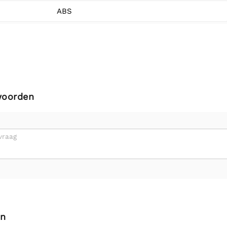
ABS
woorden
vraag
en