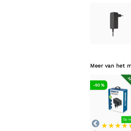
Meer van het 
AF
-50 %
Op v
