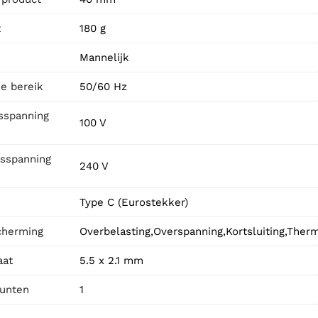
t
180 g
Mannelijk
ie bereik
50/60 Hz
sspanning
100 V
sspanning
240 V
Type C (Eurostekker)
cherming
Overbelasting,Overspanning,Kortsluiting,Ther
aat
5.5 x 2.1 mm
punten
1