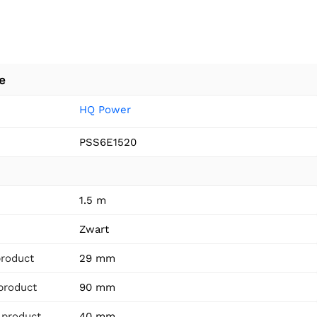
e
HQ Power
PSS6E1520
1.5 m
n
Zwart
product
29 mm
product
90 mm
 product
40 mm