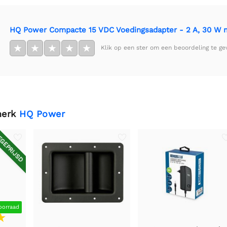
HQ Power Compacte 15 VDC Voedingsadapter - 2 A, 30 W me
★
★
★
★
★
Klik op een ster om een beoordeling te ge
merk
HQ Power
GEPRIJSD
oorraad