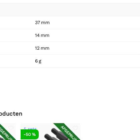
37 mm
14 mm
12 mm
6 g
roducten
GEPRIJSD
AFGEPRIJSD
5 sets
-50 %