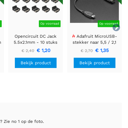
d
Op voorraad
Op voorraad

t
Opencircuit DC Jack
Adafruit MicroUSB-
m
5.5x2.1mm - 10 stuks
stekker naar 5,5 / 2,1
mm DC Barrel Jack-
€ 1,20
€ 1,35
€ 2,40
€ 2,70
adapter
Bekijk product
Bekijk product
 Zie no 1 op de foto.