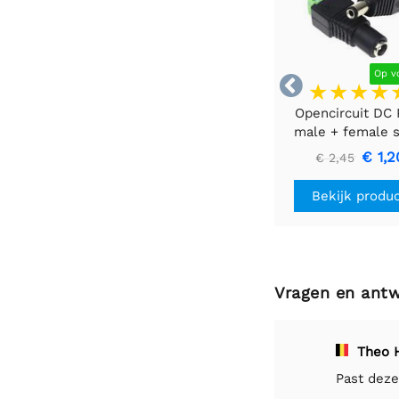
Op v

Opencircuit DC 
male + female s
5,5mm x 2,1mm 
€ 1,2
€ 2,45
kroonsteen
Bekijk produ
Vragen en ant
Theo 
Past deze