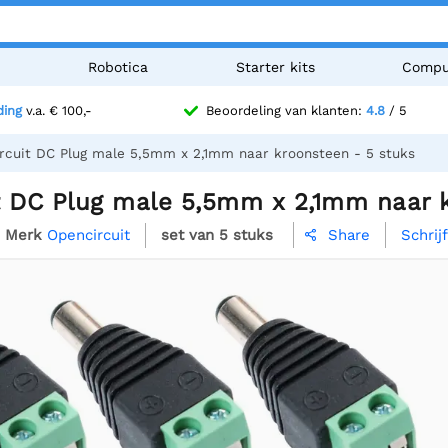
n
Robotica
Starter kits
Compu
ding
v.a. € 100,-
Beoordeling van klanten:
4.8
/ 5
rcuit DC Plug male 5,5mm x 2,1mm naar kroonsteen - 5 stuks
t DC Plug male 5,5mm x 2,1mm naar 
Merk
Opencircuit
set van 5 stuks
Schrij
Share
