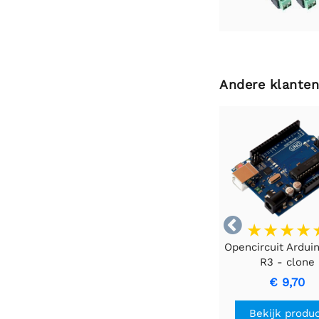
Andere klanten

Opencircuit Ardui
R3 - clone
€ 9,70
Bekijk produ