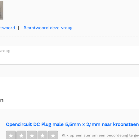
ntwoord
|
Beantwoord deze vraag
vraag
en
Opencircuit DC Plug male 5,5mm x 2,1mm naar kroonsteen
★
★
★
★
★
Klik op een ster om een beoordeling te ge