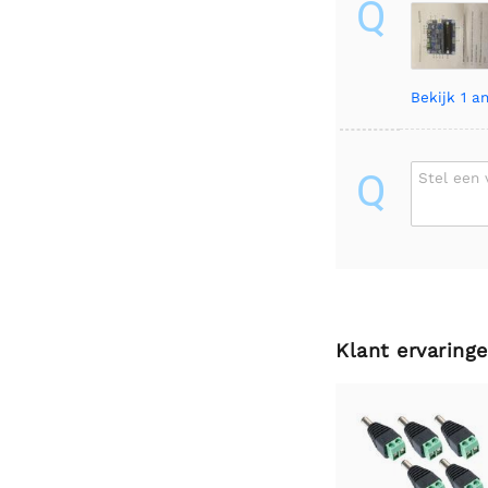
Q
Bekijk
1 a
Q
Stel een 
Klant ervaring