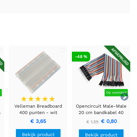
SD
AFGEPRIJSD
-48 %
d
Op voorraad

Velleman Breadboard
Opencircuit Male-Male
s
400 punten - wit
20 cm bandkabel 40
stuks
€ 3,65
€ 0,80
€ 1,55
Bekijk product
Bekijk product