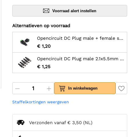
Voorraad alert instellen
Alternatieven op voorraad
Opencircuit DC Plug male + female set - 5,5mm x 2,1mm naar kroonsteen
€ 1,20
Opencircuit DC Plug male 2.1x5.5mm - 5 stuks
€ 1,25
In winkelwagen
Staffelkortingen weergeven
Verzonden vanaf
€ 3,50
(NL)