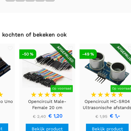
 kochten of bekeken ook
AFGEPRIJSD
AFGEPRIJ
-50 %
-49 %
Op voorraad
Op voorraa
no Uno
Opencircuit Male-
Opencircuit HC-SR04
Female 20 cm
Ultrasonische afstand
bandkabel 40 stuks
detectie module
€ 1,20
€ 1,-
€ 2,40
€ 1,95
ct
Bekijk product
Bekijk product