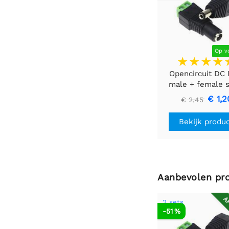
Op v
Opencircuit DC 
male + female s
5,5mm x 2,1mm 
€ 1,2
€ 2,45
kroonsteen
Bekijk produ
Aanbevolen pr
AF
2 sets
-51 %