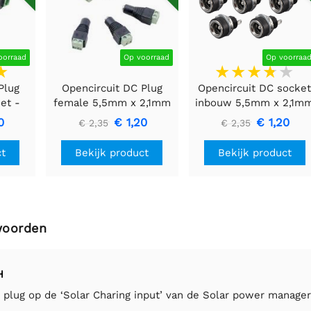
oorraad
Op voorraad
Op voorraa
Plug
Opencircuit DC Plug
Opencircuit DC socke
et -
female 5,5mm x 2,1mm
inbouw 5,5mm x 2,1m
naar
naar kroonsteen - 5
- 5 stuks
0
€ 1,20
€ 1,20
€ 2,35
€ 2,35
stuks
ct
Bekijk product
Bekijk product
woorden
H
 plug op de ‘Solar Charing input’ van de Solar power manager?