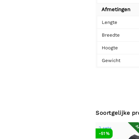
Afmetingen
Lengte
Breedte
Hoogte
Gewicht
Soortgelijke p
AF
2 sets
-51 %