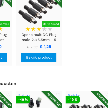
oorraad
Op voorraad
Plug
Opencircuit DC Plug
et -
male 2.1x5.5mm - 5
naar
stuks
0
€ 1,25
€ 2,50
ct
Bekijk product
oducten
GEPRIJSD
AFGEPRIJSD
AFGEPRIJ
5 stuks
5 stuks
-49 %
-49 %