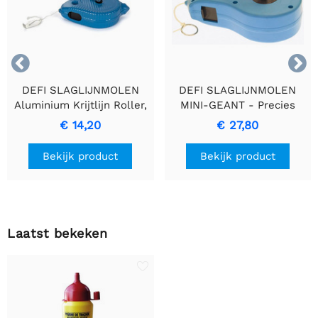


DEFI SLAGLIJNMOLEN
DEFI SLAGLIJNMOLEN
Aluminium Krijtlijn Roller,
MINI-GEANT - Precies
30m
Gereedschap met een Lijn
€ 14,20
€ 27,80
van 30 Meter
Bekijk product
Bekijk product
Laatst bekeken