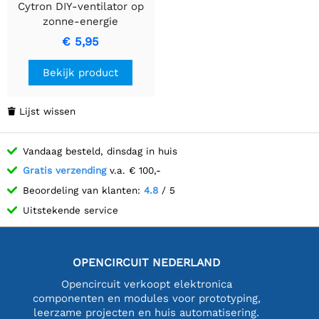
Cytron DIY-ventilator op
zonne-energie
€ 5,95
Bekijk product
Lijst wissen

Vandaag besteld, dinsdag in huis
Gratis verzending
v.a. € 100,-
Beoordeling van klanten:
4.8
/ 5
Uitstekende service
OPENCIRCUIT NEDERLAND
Opencircuit verkoopt elektronica
componenten en modules voor prototyping,
leerzame projecten en huis automatisering.