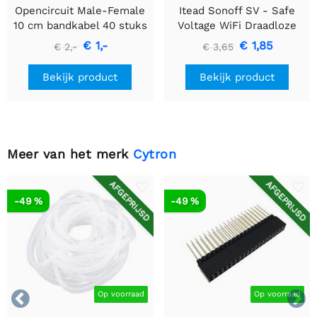
Opencircuit Male-Female
Itead Sonoff SV - Safe
10 cm bandkabel 40 stuks
Voltage WiFi Draadloze
Switch
€ 1,-
€ 1,85
€ 2,-
€ 3,65
Bekijk product
Bekijk product
Meer van het merk
Cytron
AFGEPRIJSD
AFGEPRIJSD
-49 %
-49 %


Op voorraad
Op voorraad