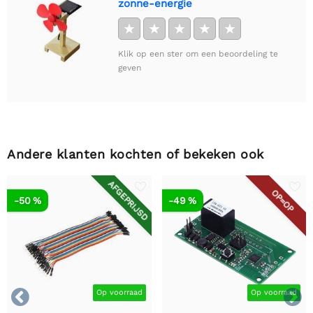
zonne-energie
★
★
★
★
★
Klik op een ster om een beoordeling te
geven
Andere klanten kochten of bekeken ook
AFGEPRIJSD
OP=OP
-50 %
-49 %


Op voorraad
Op voorraad