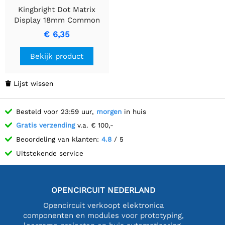
Kingbright Dot Matrix
Display 18mm Common
Cathode Red
€ 6,35
Bekijk product
Lijst wissen

Besteld voor 23:59 uur,
morgen
in huis
Gratis verzending
v.a. € 100,-
Beoordeling van klanten:
4.8
/ 5
Uitstekende service
OPENCIRCUIT NEDERLAND
Opencircuit verkoopt elektronica
componenten en modules voor prototyping,