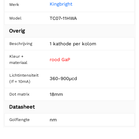
Kingbright
Merk
TC07-11HWA
Model
Overig
1 kathode per kolom
Beschrijving
Kleur +
rood GaP
materiaal
Lichtintensiteit
360-900µcd
(If = 10mA)
18mm
Dot matrix
Datasheet
nm
Golflengte