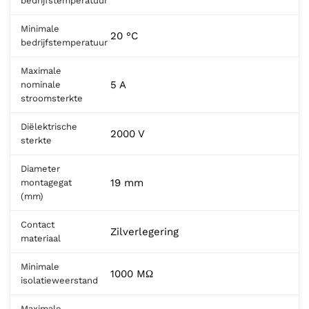
bedrijfstemperatuur
Minimale
20 °C
bedrijfstemperatuur
Maximale
5 A
nominale
stroomsterkte
Diëlektrische
2000 V
sterkte
Diameter
19 mm
montagegat
(mm)
Contact
Zilverlegering
materiaal
Minimale
1000 MΩ
isolatieweerstand
Maximale