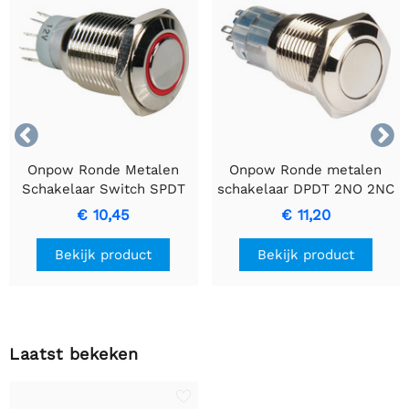


Onpow Ronde Metalen
Onpow Ronde metalen
Schakelaar Switch SPDT
schakelaar DPDT 2NO 2NC
1NO 1NC met Rode Ring
€ 10,45
€ 11,20
Bekijk product
Bekijk product
Laatst bekeken