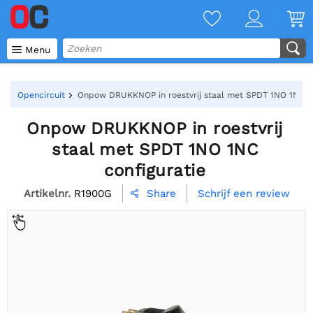

Menu
Opencircuit
Onpow DRUKKNOP in roestvrij staal met SPDT 1NO 1NC co
Onpow DRUKKNOP in roestvrij
staal met SPDT 1NO 1NC
configuratie
Artikelnr.
R1900G
Schrijf een review
Share
