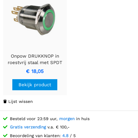
Onpow DRUKKNOP in
roestvrij staal met SPDT
1NO 1NC configuratie
€ 18,05
Bekijk product
Lijst wissen

Besteld voor 23:59 uur,
morgen
in huis
Gratis verzending
v.a. € 100,-
Beoordeling van klanten:
4.8
/ 5