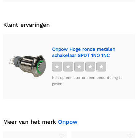
Klant ervaringen
Onpow Hoge ronde metalen
schakelaar SPDT 1NO 1NC
★
★
★
★
★
Klik op een ster om een beoordeling te
geven
Meer van het merk
Onpow