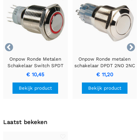


Onpow Ronde Metalen
Onpow Ronde metalen
Schakelaar Switch SPDT
schakelaar DPDT 2NO 2NC
1NO 1NC met Rode Ring
€ 10,45
€ 11,20
Bekijk product
Bekijk product
Laatst bekeken