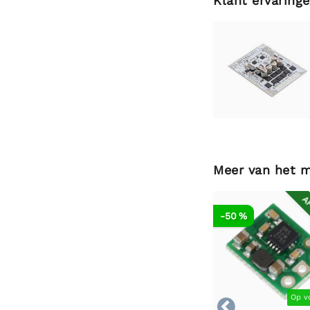
Klant ervaring
Meer van het 
AF
-50 %
Op v
