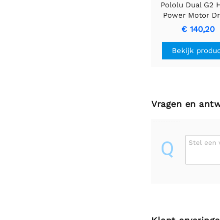
Pololu Dual G2 
Power Motor Dr
18v22 Shield v
€ 140,20
Arduino
Bekijk produ
Vragen en ant
Q
Stel een 