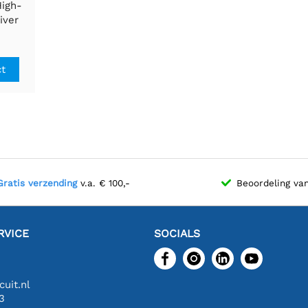
High-
iver
oor
ct
Gratis verzending
v.a. € 100,-
Beoordeling va
RVICE
SOCIALS
uit.nl
3