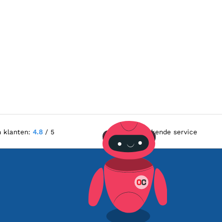
n klanten:
4.8
/ 5
Uitstekende service