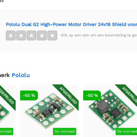
en
Pololu Dual G2 High-Power Motor Driver 24v18 Shield voor
★
★
★
★
★
Klik op een ster om een beoordeling te ge
merk
Pololu
GEPRIJSD
AFGEPRIJSD
AFGEPRIJ
-50 %
-50 %
oorraad
Op voorraad
Op voorraa