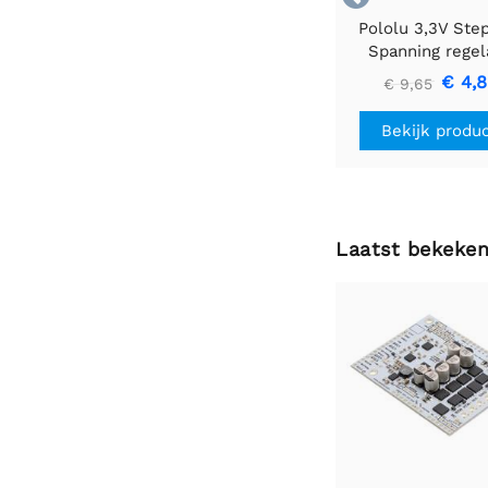
Pololu 3,3V Ste
Spanning regel
U1V10F3
€ 4,
€ 9,65
Bekijk produ
Laatst bekeke