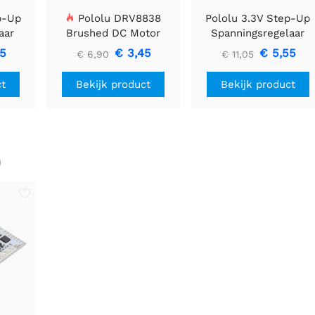
p-Up
Pololu DRV8838
Pololu 3.3V Step-Up
aar
Brushed DC Motor
Spanningsregelaar
Driver
U1V11F3
85
€ 3,45
€ 5,55
€ 6,90
€ 11,05
ct
Bekijk product
Bekijk product
n