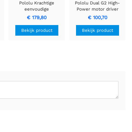
Pololu Krachtige
Pololu Dual G2 High-
eenvoudige
Power motor driver
motorcontroller G2
24v14 voor raspberry pi
€ 179,80
€ 100,70
24v12
(Gedeeltelijke kit)
Bekijk product
Bekijk product