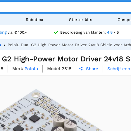
n
Robotica
Starter kits
Compu
ding
v.a. € 100,-
Beoordeling van klanten:
4.8
/ 5
s
Pololu Dual G2 High-Power Motor Driver 24v18 Shield voor Ard
 G2 High-Power Motor Driver 24v18 S
18
Merk
Pololu
Model
2518
Schrijf een
Share
