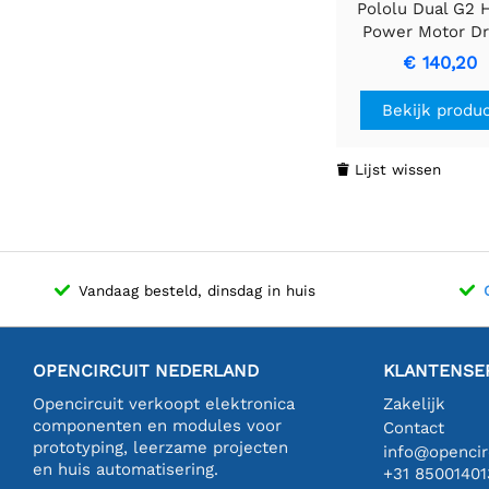
Pololu Dual G2 
Power Motor Dr
24v18 Shield v
€ 140,20
Arduino
Bekijk produ
Lijst wissen

Vandaag besteld, dinsdag in huis
OPENCIRCUIT NEDERLAND
KLANTENSE
Opencircuit verkoopt elektronica
Zakelijk
componenten en modules voor
Contact
prototyping, leerzame projecten
info@opencirc
en huis automatisering.
+31 85001401