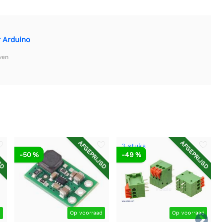
 Arduino
ven
SD
AFGEPRIJSD
AFGEPRIJSD
3 stuks
-50 %
-49 %
d
Op voorraad
Op voorraad
