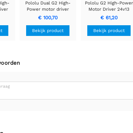
High-
Pololu Dual G2 High-
Pololu G2 High-Power
iver
Power motor driver
Motor Driver 24v13
oor
18v18 voor raspberry pi
€ 100,70
€ 61,20
(geassembleerd)
ct
Bekijk product
Bekijk product
woorden
vraag