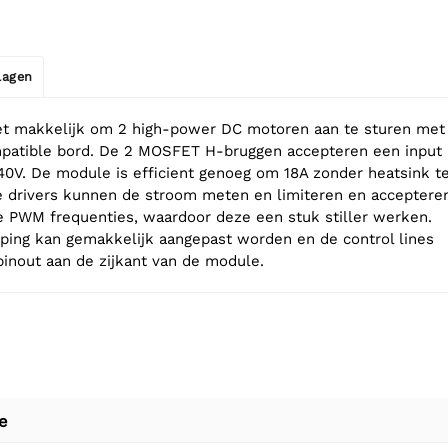
jlagen
het makkelijk om 2 high-power DC motoren aan te sturen met
mpatible bord. De 2 MOSFET H-bruggen accepteren een input
40V. De module is efficient genoeg om 18A zonder heatsink t
e drivers kunnen de stroom meten en limiteren en acceptere
e PWM frequenties, waardoor deze een stuk stiller werken.
ping kan gemakkelijk aangepast worden en de control lines
inout aan de zijkant van de module.
e