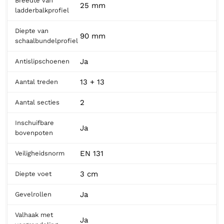
Breedte van
25 mm
ladderbalkprofiel
Diepte van
90 mm
schaalbundelprofiel
Ja
Antislipschoenen
13 + 13
Aantal treden
2
Aantal secties
Inschuifbare
Ja
bovenpoten
EN 131
Veiligheidsnorm
3 cm
Diepte voet
Ja
Gevelrollen
Valhaak met
Ja