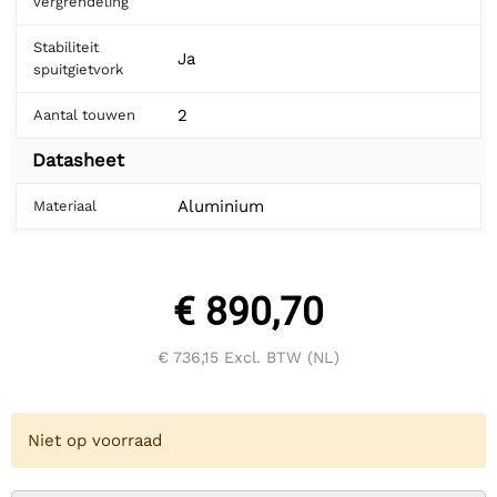
vergrendeling
Stabiliteit
Ja
spuitgietvork
2
Aantal touwen
Datasheet
Aluminium
Materiaal
€ 890,70
€ 736,15
Excl. BTW (NL)
Niet op voorraad