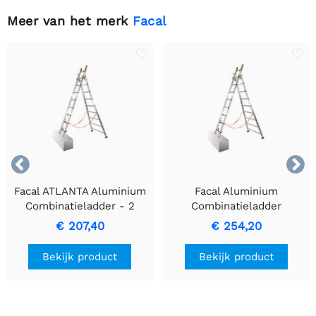
Meer van het merk
Facal


Facal ATLANTA Aluminium
Facal Aluminium
Combinatieladder - 2
Combinatieladder
Meter Veelzijdige Ladder
ATLANTA - 2,3m met 2 x 8
€ 207,40
€ 254,20
treden.
Bekijk product
Bekijk product