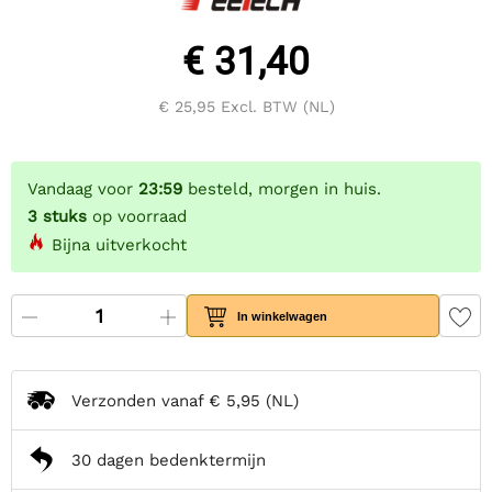
€ 31,40
€ 25,95
Excl. BTW (NL)
Vandaag voor
23:59
besteld, morgen in huis.
3
stuks
op voorraad
Bijna uitverkocht
In winkelwagen
Verzonden vanaf
€ 5,95
(NL)
30 dagen bedenktermijn