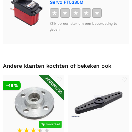
Servo FT5335M
★
★
★
★
★
Klik op een ster om een beoordeling te
geven
Andere klanten kochten of bekeken ook
AFGEPRIJSD
-48 %
Op voorraad