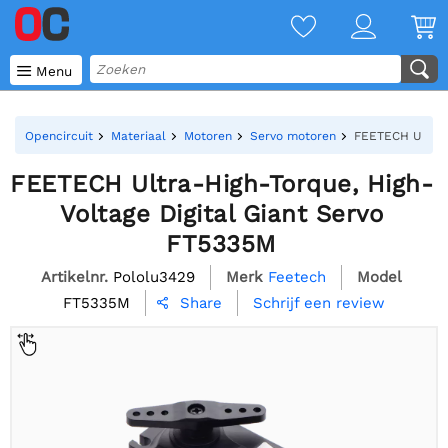

Menu
Opencircuit
Materiaal
Motoren
Servo motoren
FEETECH Ultra-H
FEETECH Ultra-High-Torque, High-
Voltage Digital Giant Servo
FT5335M
Artikelnr.
Pololu3429
Merk
Feetech
Model
FT5335M
Schrijf een review
Share
