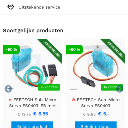
Uitstekende service
Soortgelijke producten
AFGEPRIJSD
AFGEPRIJSD
-50 %
-50 %


Op voorraad
Op voorraad
FEETECH Sub-Micro
FEETECH Sub-Micro
Servo FS0403-FB met
Servo FS0403
Positie Feedback
€ 6,85
€ 5,-
€ 13,75
€ 9,95
Bekijk product
Bekijk product