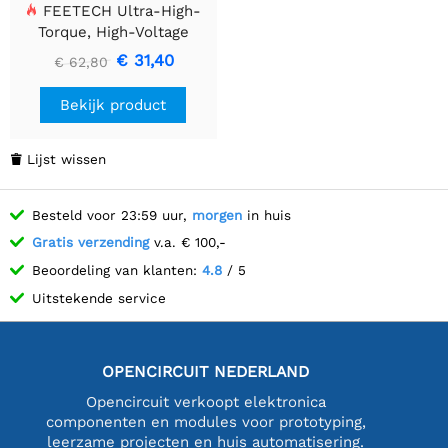
FEETECH Ultra-High-
Torque, High-Voltage
Digital Giant Servo
€ 31,40
€ 62,80
FT5335M
Bekijk product
Lijst wissen

Besteld voor 23:59 uur,
morgen
in huis
Gratis verzending
v.a. € 100,-
Beoordeling van klanten:
4.8
/ 5
Uitstekende service
OPENCIRCUIT NEDERLAND
Opencircuit verkoopt elektronica
componenten en modules voor prototyping,
leerzame projecten en huis automatisering.