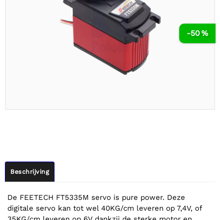
-50 %
Beschrijving
De FEETECH FT5335M servo is pure power. Deze
digitale servo kan tot wel 40KG/cm leveren op 7,4V, of
35KG/cm leveren op 6V dankzij de sterke motor en