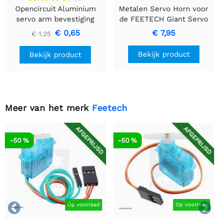
Opencircuit Aluminium
Metalen Servo Horn voor
servo arm bevestiging
de FEETECH Giant Servo
FT5335M
€ 0,65
€ 7,95
€ 1,25
Bekijk product
Bekijk product
Meer van het merk
Feetech
AFGEPRIJSD
AFGEPRIJSD
-50 %
-50 %


Op voorraad
Op voorraad