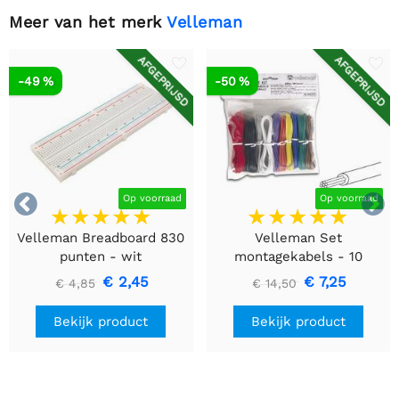
Meer van het merk
Velleman
AFGEPRIJSD
AFGEPRIJSD
-49 %
-50 %


Op voorraad
Op voorraad
Velleman Breadboard 830
Velleman Set
punten - wit
montagekabels - 10
kleuren - 60m - flexibele
€ 2,45
€ 7,25
€ 4,85
€ 14,50
kern (multi core)
Bekijk product
Bekijk product