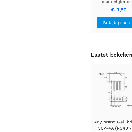
mannelijke na
mannelijke kabe
€ 3,80
zwarte ring v
hoogwaardig
Bekijk produ
signaaloverdra
Laatst bekeke
Any brand Gelijkr
50V-4A (RS401/