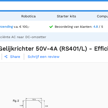
n
Robotica
Starter kits
Compu
erzending
v.a. € 100,-
Beoordeling van klanten:
4.8
/ 5
ficiënte AC naar DC-omzetter
elijkrichter 50V-4A (RS401/L) - Effi
Schrijf een review
Share
