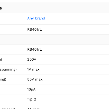
e
Any brand
RS401/L
RS401/L
m)
200A
 spanning)
1V max.
ing)
50V max.
10µA
fig. 2