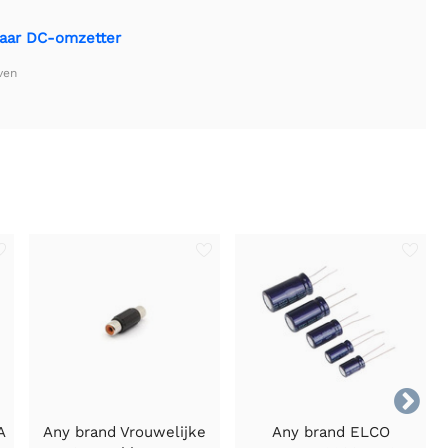
 naar DC-omzetter
ven

A
Any brand Vrouwelijke
Any brand ELCO