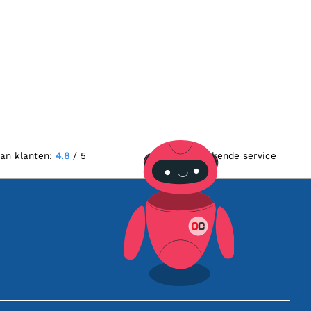
van klanten:
4.8
/ 5
Uitstekende service