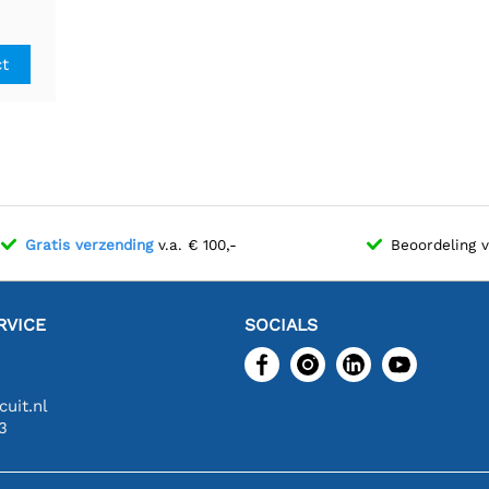
ar DC-
ct
Gratis verzending
v.a. € 100,-
Beoordeling 
RVICE
SOCIALS
uit.nl
3