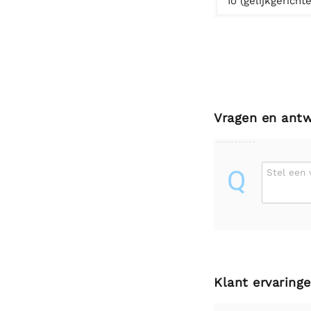
Io (gelijkgericht
Vragen en ant
Q
Stel een 
Klant ervaring