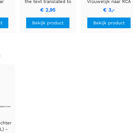
ar
the text translated to
Vrouwelijk naar RCA
l met
Dutch while keeping it
Vrouwelijk Adapter
€ 2,95
€ 3,-
oor
informal:
e
AUTOZEKERING MET
ct
Bekijk product
Bekijk product
cht
CONTROLELAMPJE -
15A Blauwe Zekering.
n
ichter
L) -