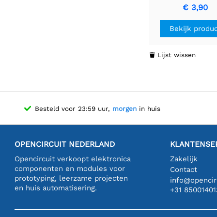
Efficiënte AC na
€ 3,90
omzetter
Bekijk produ
Lijst wissen

Besteld voor 23:59 uur,
morgen
in huis
OPENCIRCUIT NEDERLAND
KLANTENSE
Opencircuit verkoopt elektronica
Zakelijk
componenten en modules voor
Contact
prototyping, leerzame projecten
info@opencirc
en huis automatisering.
+31 85001401