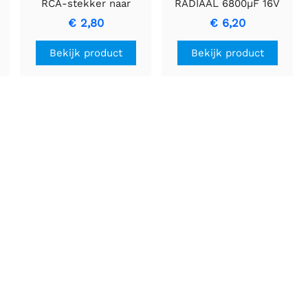
RCA-stekker naar
RADIAAL 6800µF 16V
vrouwelijke plugadapter
Condensator voor
€ 2,80
€ 6,20
voor audioconnecties
Energiebuffering
Bekijk product
Bekijk product