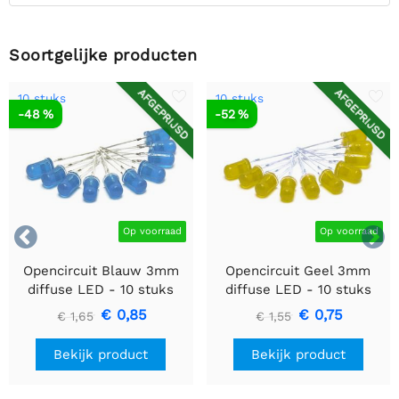
Soortgelijke producten
AFGEPRIJSD
AFGEPRIJSD
10 stuks
10 stuks
-48 %
-52 %


Op voorraad
Op voorraad
Opencircuit Blauw 3mm
Opencircuit Geel 3mm
diffuse LED - 10 stuks
diffuse LED - 10 stuks
€ 0,85
€ 0,75
€ 1,65
€ 1,55
Bekijk product
Bekijk product