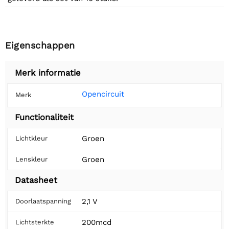
Eigenschappen
Merk informatie
Opencircuit
Merk
Functionaliteit
Groen
Lichtkleur
Groen
Lenskleur
Datasheet
2,1 V
Doorlaatspanning
200mcd
Lichtsterkte