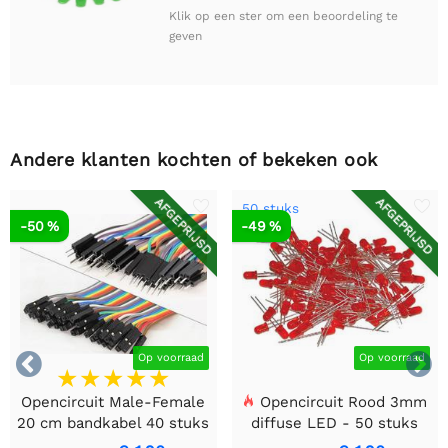
Klik op een ster om een beoordeling te
geven
Andere klanten kochten of bekeken ook
AFGEPRIJSD
AFGEPRIJSD
50 stuks
-50 %
-49 %


Op voorraad
Op voorraad
Opencircuit Male-Female
Opencircuit Rood 3mm
20 cm bandkabel 40 stuks
diffuse LED - 50 stuks