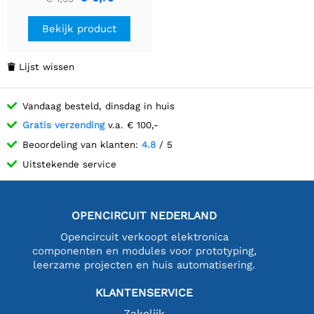
Bekijk product
Lijst wissen

Vandaag besteld, dinsdag in huis
Gratis verzending
v.a. € 100,-
Beoordeling van klanten:
4.8
/ 5
Uitstekende service
OPENCIRCUIT NEDERLAND
Opencircuit verkoopt elektronica
componenten en modules voor prototyping,
leerzame projecten en huis automatisering.
KLANTENSERVICE
Zakelijk