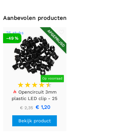
Aanbevolen producten
AFGEPRIJSD
25 stuks
-49 %
Op voorraad
Opencircuit 3mm
plastic LED clip - 25
stuks
€ 1,20
€ 2,35
Bekijk product