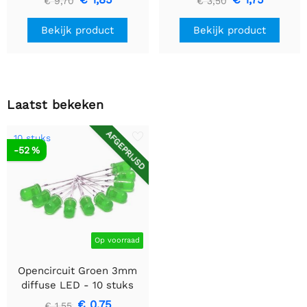
€ 9,70
€ 3,50
Bekijk product
Bekijk product
Laatst bekeken
AFGEPRIJSD
10 stuks
-52 %
Op voorraad
Opencircuit Groen 3mm
diffuse LED - 10 stuks
€ 0,75
€ 1,55