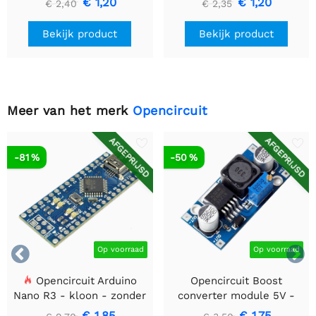
€ 1,20
€ 1,20
€ 2,40
€ 2,35
Bekijk product
Bekijk product
Meer van het merk
Opencircuit
AFGEPRIJSD
AFGEPRIJSD
-81 %
-50 %


Op voorraad
Op voorraad
Opencircuit Arduino
Opencircuit Boost
Nano R3 - kloon - zonder
converter module 5V -
headers
35V XL6009
€ 1,85
€ 1,75