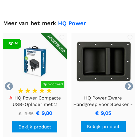
Meer van het merk
HQ Power
AFGEPRIJSD
-50 %


Op voorraad
HQ Power Compacte
HQ Power Zware
USB-Oplader met 2
Handgreep voor Speaker -
Poorten – 17 W Slim
Zwart Metaal
€ 9,80
€ 9,05
€ 19,55
Laden, Zwart
Bekijk product
Bekijk product