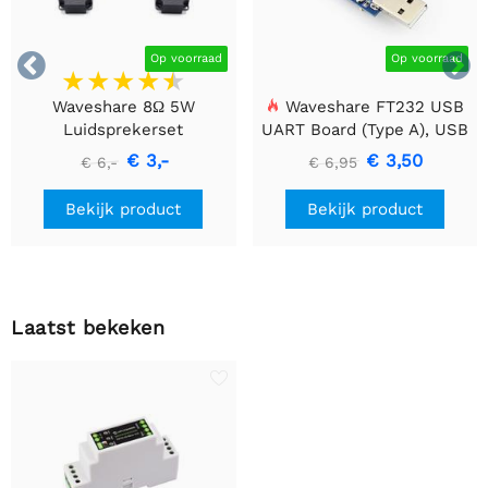


Op voorraad
Op voorraad
Waveshare 8Ω 5W
Waveshare FT232 USB
Luidsprekerset
UART Board (Type A), USB
naar TTL (UART)
€ 3,-
€ 3,50
€ 6,-
€ 6,95
Communicatiemodule
Bekijk product
Bekijk product
Laatst bekeken