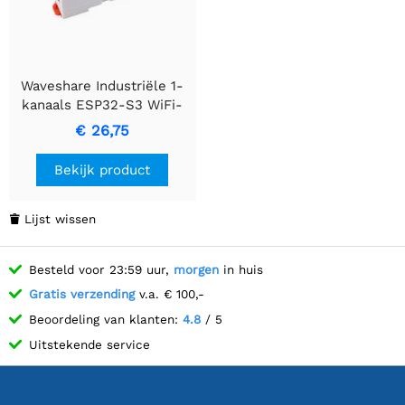
Waveshare Industriële 1-
kanaals ESP32-S3 WiFi-
relaismodule, ondersteunt
€ 26,75
WiFi / Bluetooth / RS485-
besturing, met meerdere
Bekijk product
isolatiebeschermingscircuits,
rail-montage behuizing.
Lijst wissen

Besteld voor 23:59 uur,
morgen
in huis
Gratis verzending
v.a. € 100,-
Beoordeling van klanten:
4.8
/ 5
Uitstekende service