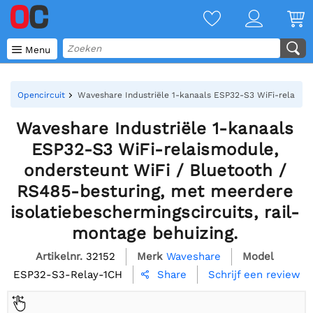

Menu
Opencircuit
Waveshare Industriële 1-kanaals ESP32-S3 WiFi-relaismod
Waveshare Industriële 1-kanaals
ESP32-S3 WiFi-relaismodule,
ondersteunt WiFi / Bluetooth /
RS485-besturing, met meerdere
isolatiebeschermingscircuits, rail-
montage behuizing.
Artikelnr.
32152
Merk
Waveshare
Model
ESP32-S3-Relay-1CH
Schrijf een review
Share
