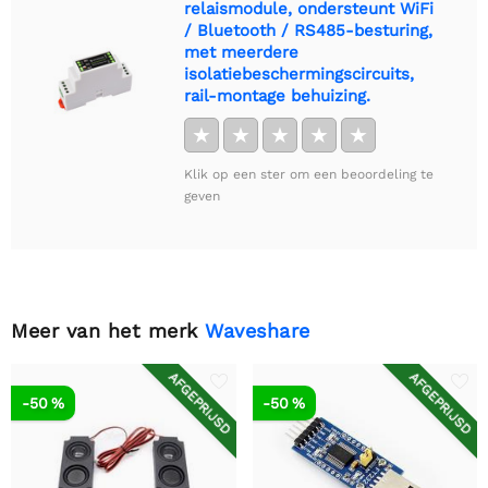
relaismodule, ondersteunt WiFi
/ Bluetooth / RS485-besturing,
met meerdere
isolatiebeschermingscircuits,
rail-montage behuizing.
★
★
★
★
★
Klik op een ster om een beoordeling te
geven
Meer van het merk
Waveshare
AFGEPRIJSD
AFGEPRIJSD
-50 %
-50 %