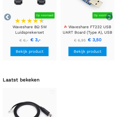


Op voorraad
Op voorraad
Waveshare 8Ω 5W
Waveshare FT232 USB
Luidsprekerset
UART Board (Type A), USB
naar TTL (UART)
€ 3,-
€ 3,50
€ 6,-
€ 6,95
Communicatiemodule
Bekijk product
Bekijk product
Laatst bekeken