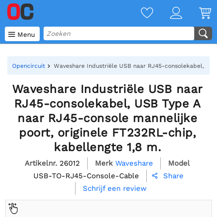

Menu
Opencircuit
Waveshare Industriële USB naar RJ45-consolekabel, USB 
Waveshare Industriële USB naar
RJ45-consolekabel, USB Type A
naar RJ45-console mannelijke
poort, originele FT232RL-chip,
kabellengte 1,8 m.
Artikelnr.
26012
Merk
Waveshare
Model
USB-TO-RJ45-Console-Cable
Share

Schrijf een review