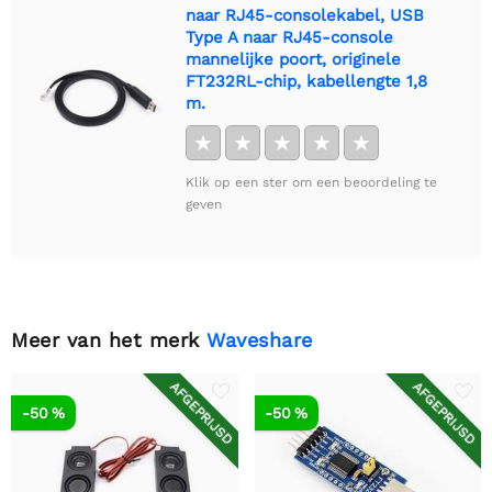
naar RJ45-consolekabel, USB
Type A naar RJ45-console
mannelijke poort, originele
FT232RL-chip, kabellengte 1,8
m.
★
★
★
★
★
Klik op een ster om een beoordeling te
geven
Meer van het merk
Waveshare
AFGEPRIJSD
AFGEPRIJSD
-50 %
-50 %