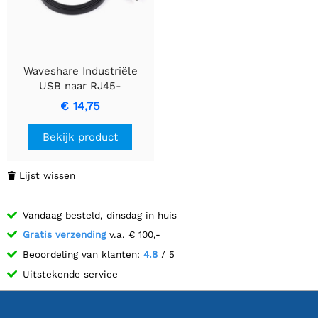
Waveshare Industriële
USB naar RJ45-
consolekabel, USB Type A
€ 14,75
naar RJ45-console
mannelijke poort,
Bekijk product
originele FT232RL-chip,
kabellengte 1,8 m.
Lijst wissen

Vandaag besteld, dinsdag in huis
Gratis verzending
v.a. € 100,-
Beoordeling van klanten:
4.8
/ 5
Uitstekende service