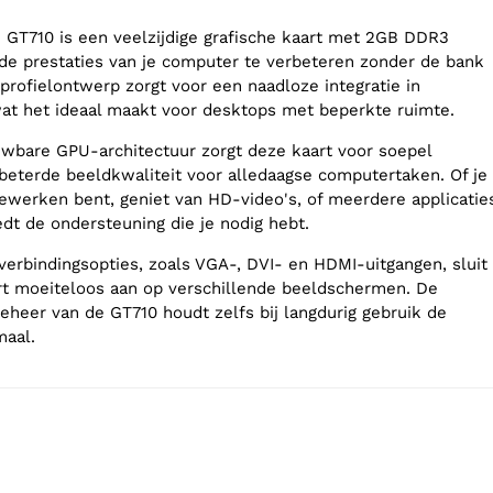
GT710 is een veelzijdige grafische kaart met 2GB DDR3
e prestaties van je computer te verbeteren zonder de bank
profielontwerp zorgt voor een naadloze integratie in
at het ideaal maakt voor desktops met beperkte ruimte.
uwbare GPU-architectuur zorgt deze kaart voor soepel
beterde beeldkwaliteit voor alledaagse computertaken. Of je
bewerken bent, geniet van HD-video's, of meerdere applicatie
edt de ondersteuning die je nodig hebt.
erbindingsopties, zoals VGA-, DVI- en HDMI-uitgangen, sluit
rt moeiteloos aan op verschillende beeldschermen. De
eheer van de GT710 houdt zelfs bij langdurig gebruik de
maal.