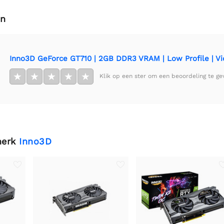
en
Inno3D GeForce GT710 | 2GB DDR3 VRAM | Low Profile | Vid
★
★
★
★
★
Klik op een ster om een beoordeling te ge
merk
Inno3D