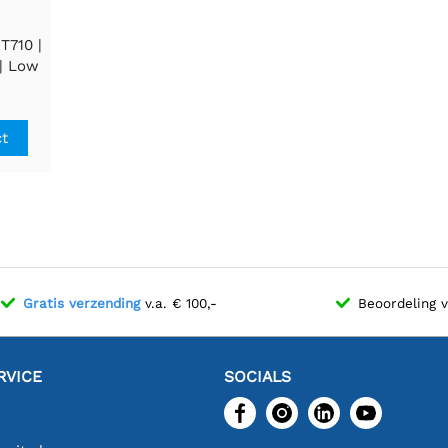
T710 |
| Low
art |
ct
Gratis verzending
v.a. € 100,-
Beoordeling 
RVICE
SOCIALS