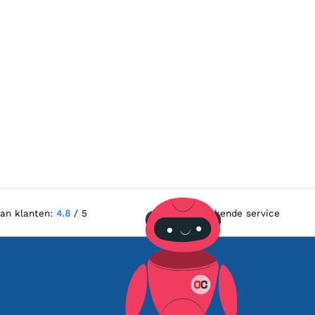
van klanten:
4.8
/ 5
Uitstekende service