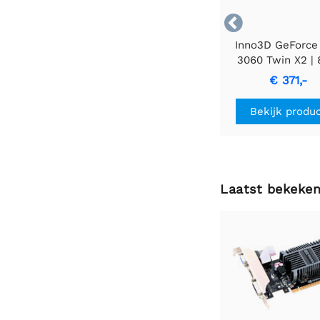

Inno3D GeForce
3060 Twin X2 |
GDDR6 VRAM
€ 371,-
Videokaart | GP
Nvidia
Bekijk produ
Laatst bekeke