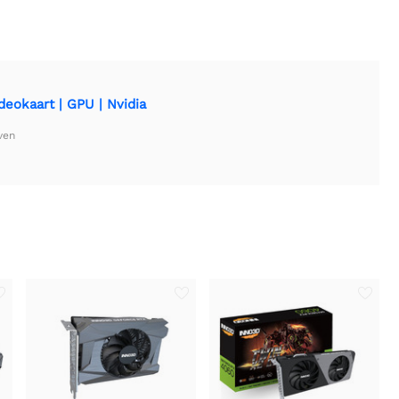
eokaart | GPU | Nvidia
ven