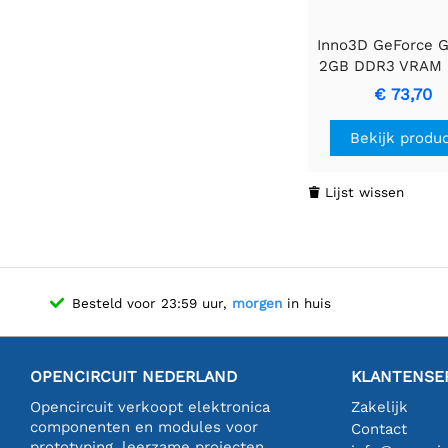
Inno3D GeForce G
2GB DDR3 VRAM 
Profile | Videoka
€ 73,70
GPU | Nvidia
Bekijk produ
Lijst wissen

Besteld voor 23:59 uur,
morgen
in huis
OPENCIRCUIT NEDERLAND
KLANTENSE
Opencircuit verkoopt elektronica
Zakelijk
componenten en modules voor
Contact
prototyping, leerzame projecten