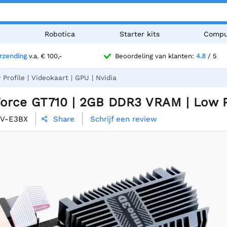
n
Robotica
Starter kits
Compu
erzending
v.a. € 100,-
Beoordeling van klanten:
4.8
/ 5
ofile | Videokaart | GPU | Nvidia
rce GT710 | 2GB DDR3 VRAM | Low Pro
DV-E3BX
Schrijf een review
Share
