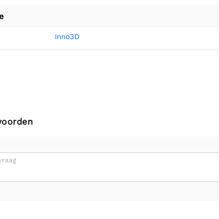
e
Inno3D
woorden
vraag