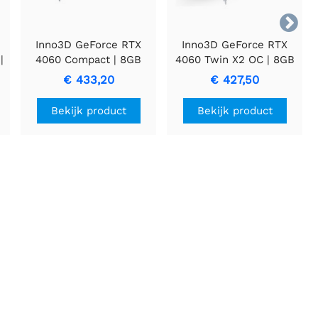

Inno3D GeForce RTX
Inno3D GeForce RTX
|
4060 Compact | 8GB
4060 Twin X2 OC | 8GB
GDDR6 VRAM |
GDDR6 VRAM |
€ 433,20
€ 427,50
Videokaart | GPU |
Videokaart | GPU |
Nvidia
Nvidia
Bekijk product
Bekijk product