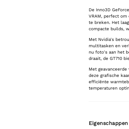
De Inno3D GeForce 
VRAM, perfect om d
te breken. Het laag
compacte builds, w
Met Nvidia's betro
multitasken en ver
nu foto's aan het 
draait, de GT710 bi
Met geavanceerde v
deze grafische kaa
efficiënte warmteb
temperaturen opti
Eigenschappen