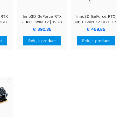
 RTX
Inno3D GeForce RTX
Inno3D GeForce RTX
 8GB
3060 TWIN X2 | 12GB
3060 TWIN X2 OC LHR 
 |
GDDR6 VRAM |
12GB GDDR6 VRAM |
€ 390,35
€ 459,85
U |
Videokaart | GPU |
Videokaart | GPU |
Nvidia
Nvidia
ct
Bekijk product
Bekijk product
n