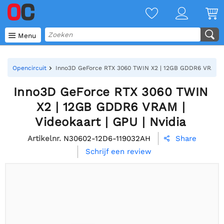

Menu
Opencircuit
Inno3D GeForce RTX 3060 TWIN X2 | 12GB GDDR6 VRAM | V
Inno3D GeForce RTX 3060 TWIN
X2 | 12GB GDDR6 VRAM |
Videokaart | GPU | Nvidia
Artikelnr.
N30602-12D6-119032AH
Share

Schrijf een review