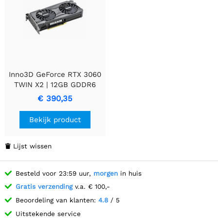
Inno3D GeForce RTX 3060
TWIN X2 | 12GB GDDR6
VRAM | Videokaart | GPU |
€ 390,35
Nvidia
Bekijk product
Lijst wissen

Besteld voor 23:59 uur,
morgen
in huis
Gratis verzending
v.a. € 100,-
Beoordeling van klanten:
4.8
/ 5
Uitstekende service