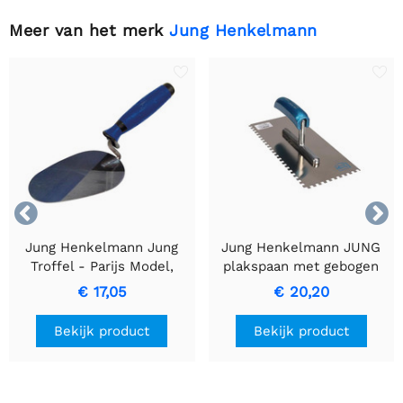
Meer van het merk
Jung Henkelmann


Jung Henkelmann Jung
Jung Henkelmann JUNG
Troffel - Parijs Model,
plakspaan met gebogen
Ergonomisch Ontwerp,
handvat en 4 x 4 mm
€ 17,05
€ 20,20
320g
gegroefd design
Bekijk product
Bekijk product