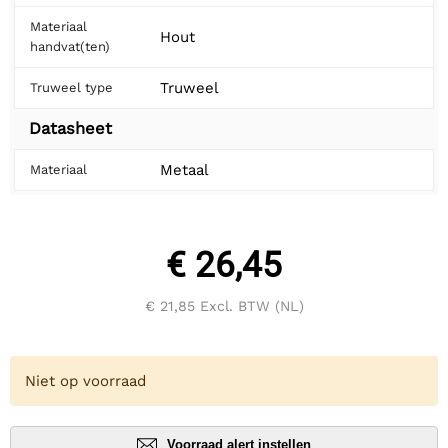
Materiaal
Hout
handvat(ten)
Truweel
Truweel type
Datasheet
Metaal
Materiaal
€ 26,45
€ 21,85
Excl. BTW (NL)
Niet op voorraad
Voorraad alert instellen