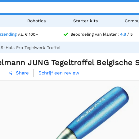
n
Robotica
Starter kits
Compu
erzending
v.a. € 100,-
Beoordeling van klanten:
4.8
/ 5
S-Hals Pro Tegelwerk Troffel
lmann JUNG Tegeltroffel Belgische S
0
Schrijf een review
Share
