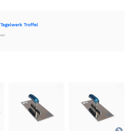
Tegelwerk Troffel
ven
