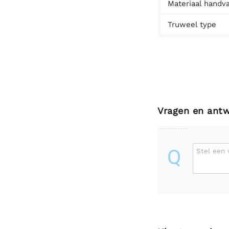
Materiaal handva
Truweel type
Vragen en ant
Q
Stel een 