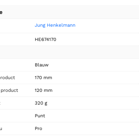
e
Jung Henkelmann
HE674170
n
Blauw
product
170 mm
 product
120 mm
t
320 g
Punt
u
Pro