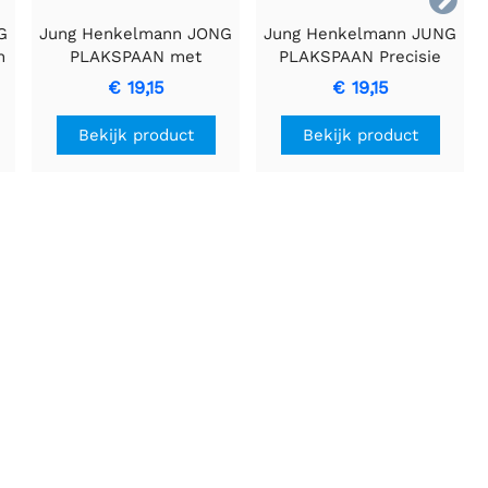
G
Jung Henkelmann JONG
Jung Henkelmann JUNG
n
PLAKSPAAN met
PLAKSPAAN Precisie
Gebogen Handvat en
Gereedschap met
€ 19,15
€ 19,15
Gekartelde Rand
Gekartelde Rand
Bekijk product
Bekijk product