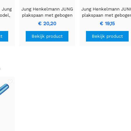
 Jung
Jung Henkelmann JUNG
Jung Henkelmann JUN
Model,
plakspaan met gebogen
plakspaan met geboge
werp,
handvat en 4 x 4 mm
handvat voor precisie
€ 20,20
€ 19,15
gegroefd design
en comfort
ct
Bekijk product
Bekijk product
n