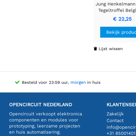
Jung Henkelmann
Tegeltroffel Belg
S-Hals Pro Tege
€ 22,25
Troffel
Bekijk produ
Lijst wissen

Besteld voor 23:59 uur,
morgen
in huis
OPENCIRCUIT NEDERLAND
KLANTENSE
Opencircuit verkoopt elektronica
Zakelijk
componenten en modules voor
Contact
prototyping, leerzame projecten
info@opencirc
en huis automatisering.
+31 85001401