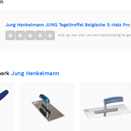
en
Jung Henkelmann JUNG Tegeltroffel Belgische S-Hals Pro 
★
★
★
★
★
Klik op een ster om een beoordeling te ge
merk
Jung Henkelmann