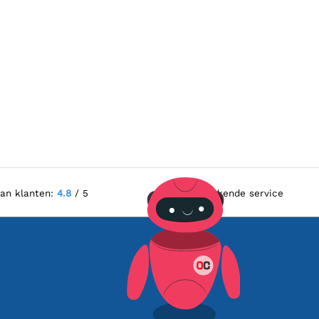
van klanten:
4.8
/ 5
Uitstekende service