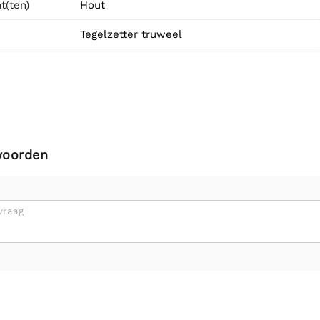
t(ten)
Hout
Tegelzetter truweel
woorden
vraag