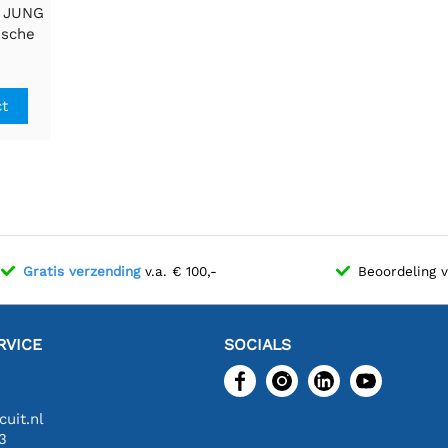
 JUNG
ische
lwerk
ct
Gratis verzending
v.a. € 100,-
Beoordeling 
RVICE
SOCIALS
uit.nl
3