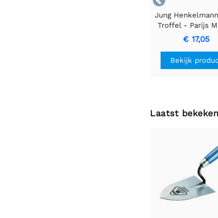
Jung Henkelmann
Troffel - Parijs 
Ergonomisch Ont
€ 17,05
320g
Bekijk produ
Laatst bekeke