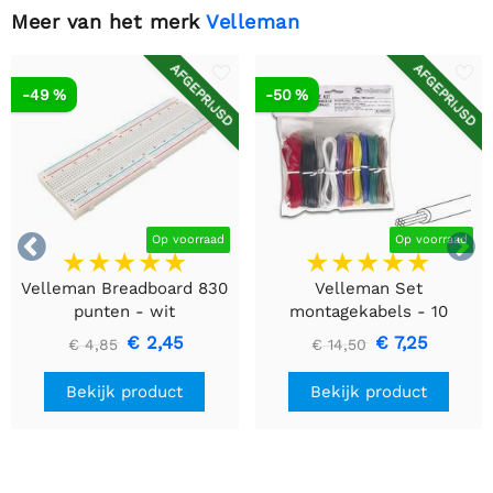
Meer van het merk
Velleman
AFGEPRIJSD
AFGEPRIJSD
-49 %
-50 %


Op voorraad
Op voorraad
Velleman Breadboard 830
Velleman Set
punten - wit
montagekabels - 10
kleuren - 60m - flexibele
€ 2,45
€ 7,25
€ 4,85
€ 14,50
kern (multi core)
Bekijk product
Bekijk product