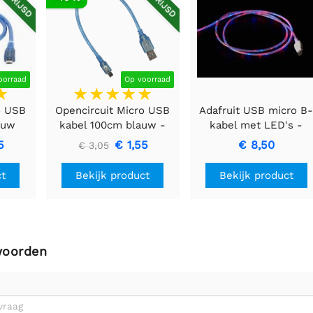
oorraad
Op voorraad
o USB
Opencircuit Micro USB
Adafruit USB micro B
auw
kabel 100cm blauw -
kabel met LED's -
30AWG
blauw en rood
5
€ 1,55
€ 8,50
€ 3,05
Bekijk product
ct
Bekijk product
woorden
vraag