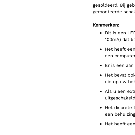
gesoldeerd. Bij ge
gemonteerde schake
Kenmerken:
Dit is een LED-verlichtingsbord met een laag vermogen (minder dan
100mA) dat k
Het heeft een micro-USB-voedingsconnector en kan worden gevoed door
een computer
Er is een aa
Het bevat ook pads voor het aansluiten van een extra optionele schakelaar
die op uw be
Als u een extra schakelaar gebruikt, wordt de ingebouwde schakelaar
uitgeschakeld
Het discrete formaat en de doordachte lay-out maken het gemakkelijk om
een behuizin
Het heeft e