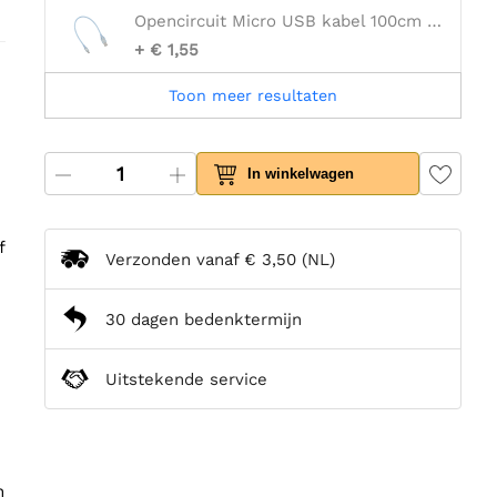
Opencircuit Micro USB kabel 100cm blauw - 30AWG
+ € 1,55
Toon meer resultaten
In winkelwagen
f
Verzonden vanaf
€ 3,50
(NL)
30 dagen bedenktermijn
Uitstekende service
n
n