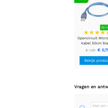
Op v
Opencircuit Micr
kabel 50cm bl
€ 0,7
€ 1,50
Bekijk produ
Vragen en ant
Stel een 