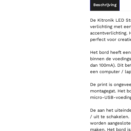
Beschrijving
De Kitronik LED St
verlichting met ee
accentverlichting.
perfect voor creati
Het bord heeft ee
binnen de voeding
dan 100mA). Dit be
een computer / lap
De print is ongeve
montagegat. Het bo
micro-USB-voeding
De aan het uiteind
/ uit te schakelen
worden aangeslote
maken. Het bord i