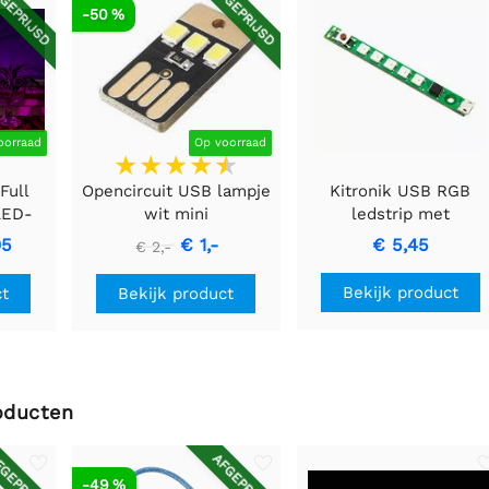
GEPRIJSD
AFGEPRIJSD
-50 %
oorraad
Op voorraad
Full
Opencircuit USB lampje
Kitronik USB RGB
LED-
wit mini
ledstrip met
weken
patroonkiezer
05
€ 1,-
€ 5,45
€ 2,-
Bekijk product
ct
Bekijk product
oducten
GEPRIJSD
AFGEPRIJSD
-49 %