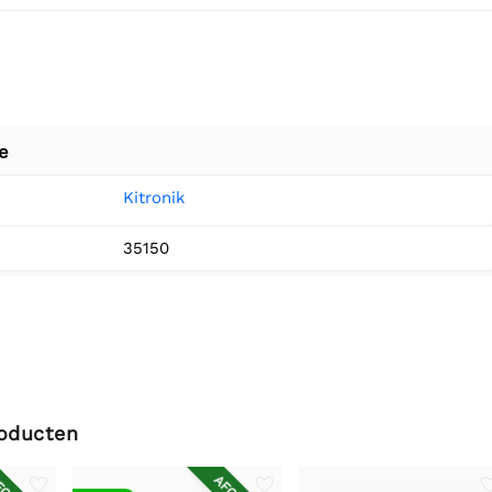
e
Kitronik
35150
roducten