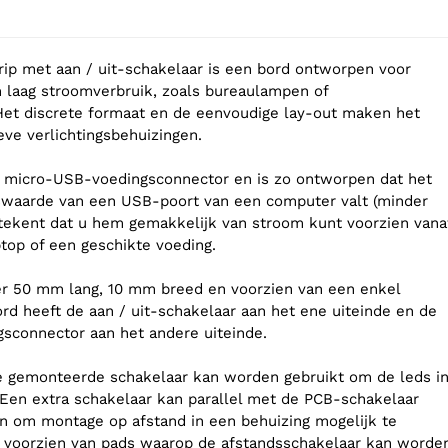
rip met aan / uit-schakelaar is een bord ontworpen voor
n laag stroomverbruik, zoals bureaulampen of
 Het discrete formaat en de eenvoudige lay-out maken het
eve verlichtingsbehuizingen.
n micro-USB-voedingsconnector en is zo ontworpen dat het
swaarde van een USB-poort van een computer valt (minder
tekent dat u hem gemakkelijk van stroom kunt voorzien vana
top of een geschikte voeding.
er 50 mm lang, 10 mm breed en voorzien van een enkel
rd heeft de aan / uit-schakelaar aan het ene uiteinde en de
sconnector aan het andere uiteinde.
e gemonteerde schakelaar kan worden gebruikt om de leds i
. Een extra schakelaar kan parallel met de PCB-schakelaar
n om montage op afstand in een behuizing mogelijk te
s voorzien van pads waarop de afstandsschakelaar kan worde