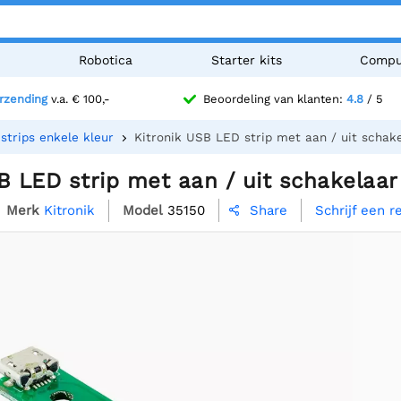
n
Robotica
Starter kits
Compu
erzending
v.a. € 100,-
Beoordeling van klanten:
4.8
/ 5
strips enkele kleur
Kitronik USB LED strip met aan / uit schak
B LED strip met aan / uit schakelaar
Merk
Kitronik
Model
35150
Schrijf een r
Share
