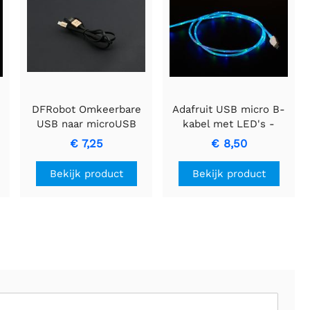
-
DFRobot Omkeerbare
Adafruit USB micro B-
USB naar microUSB
kabel met LED's -
2.0-kabel met
blauw en groen
€ 7,25
€ 8,50
antioxidantconnectoren
Bekijk product
Bekijk product