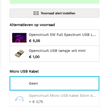
Voorraad alert instellen
Alternatieven op voorraad
Opencircuit 5W Full Spectrum USB LED-lamp voor het kweken van planten
€ 5,05
Opencircuit USB lampje wit mini
€ 1,00
Micro USB Kabel
Geen
Opencircuit Micro USB kabel 50cm blauw
+ € 0,75