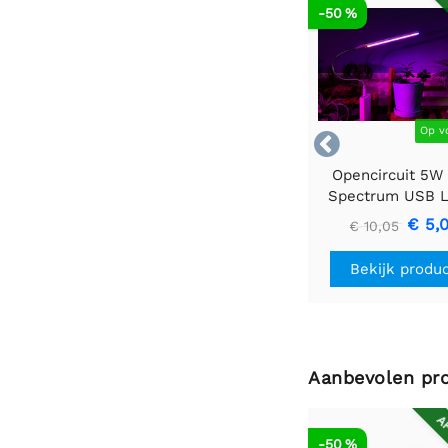
AF
-50 %
Op v

Opencircuit 5W 
Spectrum USB 
lamp voor het k
€ 5,
€ 10,05
van planten
Bekijk produ
Aanbevolen pr
AF
-50 %