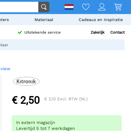
ters
Materiaal
Cadeaus en Inspiratie
Zakelijk
Contact
Uitstekende service
elaar
eview
€ 2,50
€ 2,10
Excl. BTW (NL)
In extern magazijn
Levertijd 5 tot 7 werkdagen