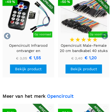
AFGEPRIJSD
AFGEPRIJSD
-49 %
-50 %


Op voorraad
Op voorraad
Opencircuit Infrarood
Opencircuit Male-Female
ontvanger en
20 cm bandkabel 40 stuks
afstandsbediening kit
€ 1,55
€ 1,20
€ 3,05
€ 2,40
Bekijk product
Bekijk product
Meer van het merk
Opencircuit