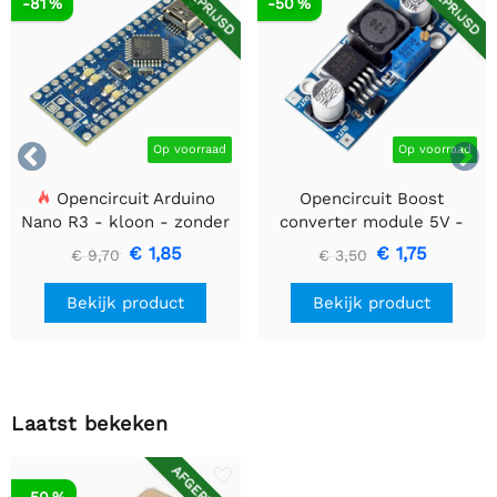
AFGEPRIJSD
AFGEPRIJSD
-81 %
-50 %


Op voorraad
Op voorraad
Opencircuit Arduino
Opencircuit Boost
Nano R3 - kloon - zonder
converter module 5V -
headers
35V XL6009
€ 1,85
€ 1,75
€ 9,70
€ 3,50
Bekijk product
Bekijk product
Laatst bekeken
AFGEPRIJSD
-50 %