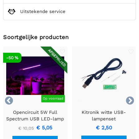
Uitstekende service
Soortgelijke producten
AFGEPRIJSD
-50 %


Op voorraad
Opencircuit 5W Full
Kitronik witte USB-
Spectrum USB LED-lamp
lampenset
voor het kweken van
€ 5,05
€ 2,50
€ 10,05
planten