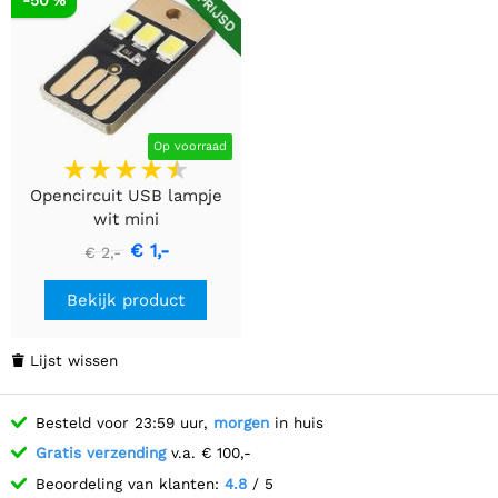
Op voorraad
Opencircuit USB lampje
wit mini
€ 1,-
€ 2,-
Bekijk product
Lijst wissen

Besteld voor 23:59 uur,
morgen
in huis
Gratis verzending
v.a. € 100,-
Beoordeling van klanten:
4.8
/ 5