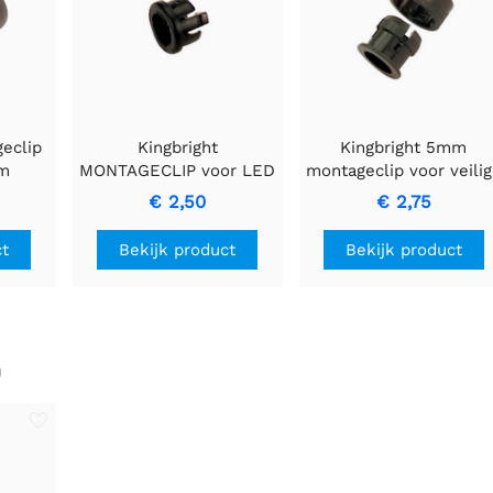
geclip
Kingbright
Kingbright 5mm
mm
MONTAGECLIP voor LED
montageclip voor veili
3mm - Naadloze
LED-bevestiging
€ 2,50
€ 2,75
Installatie en Stabiliteit
ct
Bekijk product
Bekijk product
n