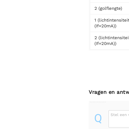
2 (golflengte)
1 (lichtintensitei
(If=20mA))
2 (lichtintensitei
(If=20mA))
Vragen en ant
Q
Stel een 