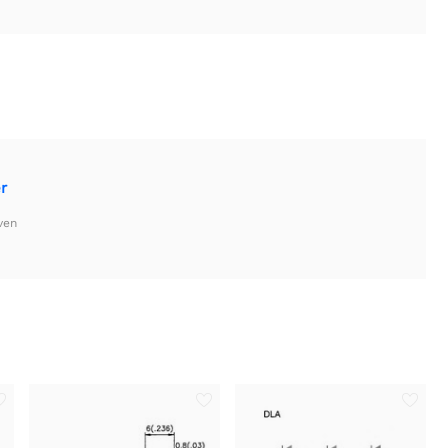
r
ven