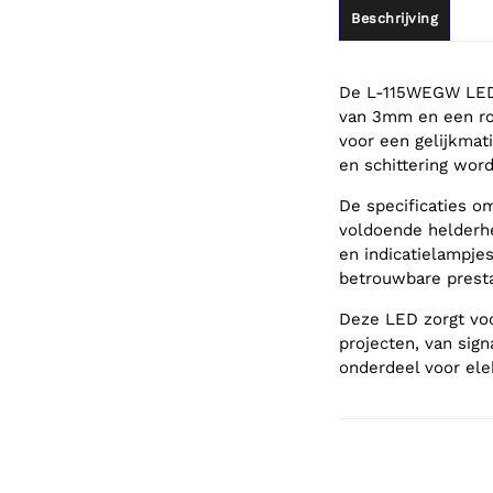
Beschrijving
De L-115WEGW LED 
van 3mm en een roo
voor een gelijkmat
en schittering wor
De specificaties o
voldoende helderhe
en indicatielampjes
betrouwbare presta
Deze LED zorgt voor
projecten, van sign
onderdeel voor ele