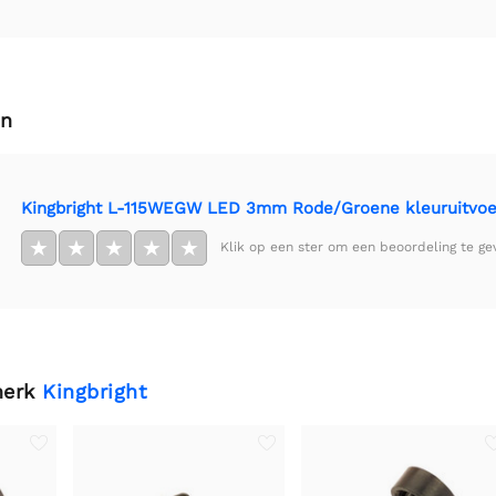
en
Kingbright L-115WEGW LED 3mm Rode/Groene kleuruitvoe
★
★
★
★
★
Klik op een ster om een beoordeling te ge
merk
Kingbright