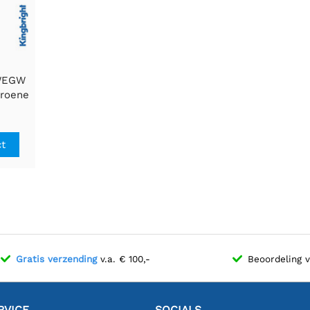
5WEGW
roene
ct
Gratis verzending
v.a. € 100,-
Beoordeling 
RVICE
SOCIALS