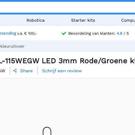
n
Robotica
Starter kits
Compu
erzending
v.a. € 100,-
Beoordeling van klanten:
4.8
/ 5
leuruitvoer
 L-115WEGW LED 3mm Rode/Groene kl
GW
Schrijf een review
Share
