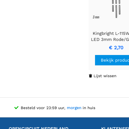
Kingbright L-11
LED 3mm Rode/G
kleuruitvoer
€ 2,70
Bekijk produ
Lijst wissen

Besteld voor 23:59 uur,
morgen
in huis
OPENCIRCUIT NEDERLAND
KLANTENSE