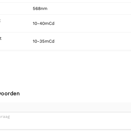
568nm
t
10-40mCd
t
10-35mCd
woorden
vraag