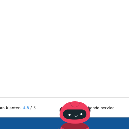
van klanten:
4.8
/ 5
Uitstekende service