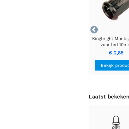

Kingbright Monta
voor led 10
€ 2,85
Bekijk produ
Laatst bekeke