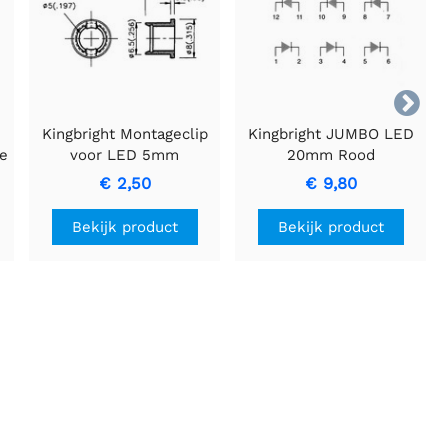

Kingbright Montageclip
Kingbright JUMBO LED
ge
voor LED 5mm
20mm Rood
Gedesoriënteerd -
€ 2,50
€ 9,80
Levendige Beelden en
Elegante Rode Gloed
Bekijk product
Bekijk product