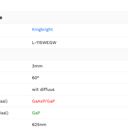
e
Kingbright
L-115WEGW
3mm
60°
wit diffuus
aal)
GaAsP/GaP
iaal)
GaP
625nm