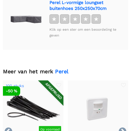
Perel L-vormige loungset
buitenhoes 250x250x70cm
★
★
★
★
★
Klik op een ster om een beoordeling te
geven
Meer van het merk
Perel
AFGEPRIJSD
100 stuks
-50 %
Op voorraad