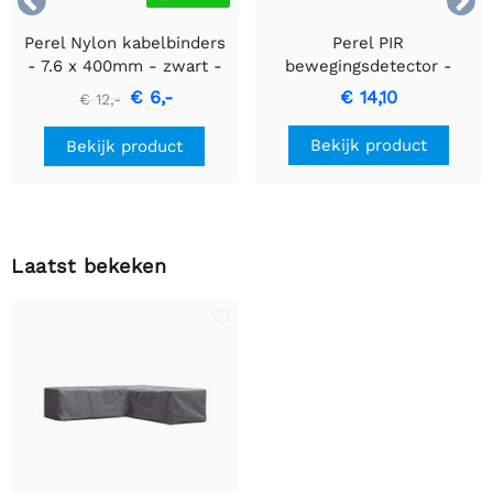


Perel Nylon kabelbinders
Perel PIR
- 7.6 x 400mm - zwart -
bewegingsdetector -
100 stuks
Inbouw met
€ 6,-
€ 14,10
€ 12,-
bewegingsdetectie &
inbouwontwerp
Bekijk product
Bekijk product
Laatst bekeken