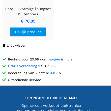
Perel L-vormige loungset
buitenhoes
250x250x70cm
€ 76,85
Bekijk product
Lijst wissen

Besteld voor 23:59 uur,
morgen
in huis
Gratis verzending
v.a. € 100,-
Beoordeling van klanten:
4.8
/ 5
Uitstekende service
OPENCIRCUIT NEDERLAND
Opencircuit verkoopt elektronica
componenten en modules voor prototyping,