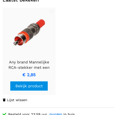
Any brand Mannelijke
RCA-stekker met een
nikkelafwerking en rode
€ 2,85
aanduiding.
Bekijk product
Lijst wissen

Besteld voor 23:59 uur,
morgen
in huis