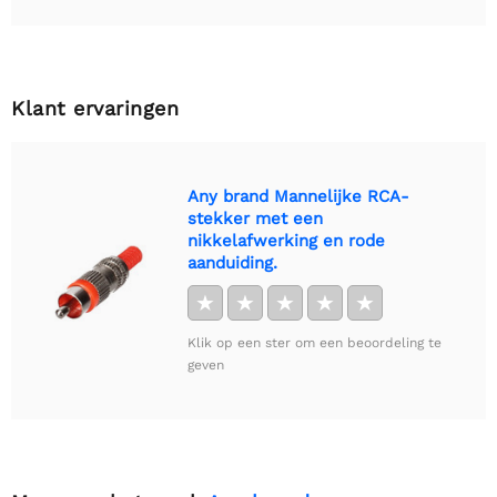
Klant ervaringen
Any brand Mannelijke RCA-
stekker met een
nikkelafwerking en rode
aanduiding.
★
★
★
★
★
Klik op een ster om een beoordeling te
geven