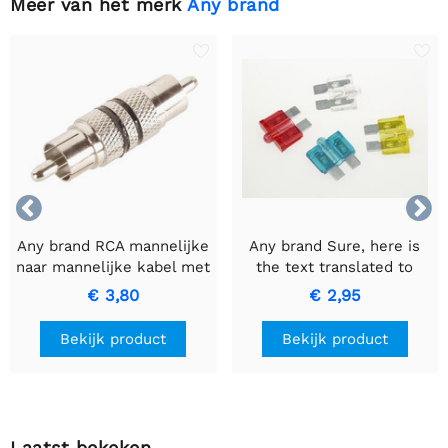
Meer van het merk
Any brand


Any brand RCA mannelijke
Any brand Sure, here is
naar mannelijke kabel met
the text translated to
zwarte ring voor
Dutch while keeping it
€ 3,80
€ 2,95
hoogwaardige
informal: AUTOZEKERING
signaaloverdracht
MET CONTROLELAMPJE -
Bekijk product
Bekijk product
15A Blauwe Zekering.
Laatst bekeken