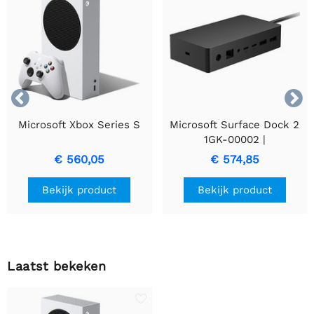


Microsoft Xbox Series S
Microsoft Surface Dock 2
1GK-00002 |
Dockingstation voor
€ 560,05
€ 574,85
Surface | 4x USB-C | 2x
USB-A | Dual 4K @60Hz |
Bekijk product
Bekijk product
199W voeding | Gigabit
Ethernet | Zwart
Laatst bekeken