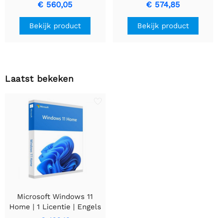
Dockingstation voor
€ 560,05
€ 574,85
Surface | 4x USB-C | 2x
USB-A | Dual 4K @60Hz |
Bekijk product
Bekijk product
199W voeding | Gigabit
Ethernet | Zwart
Laatst bekeken
Microsoft Windows 11
Home | 1 Licentie | Engels
(VK)