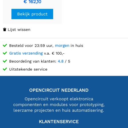
€ 162,10
Bekijk product
Lijst wissen

Besteld voor 23:59 uur,
morgen
in huis
Gratis verzending
v.a. € 100,-
Beoordeling van klanten:
4.8
/ 5
Uitstekende service
OPENCIRCUIT NEDERLAND
Opencircuit verkoopt elektronica
componenten en modules voor prototyping,
leerzame projecten en huis automatisering.
KLANTENSERVICE