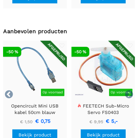
Aanbevolen producten
AFGEPRIJSD
AFGEPRIJSD
-50 %
-50 %


Op voorraad
Op voorraad
Opencircuit Mini USB
FEETECH Sub-Micro
kabel 50cm blauw
Servo FS0403
€ 0,75
€ 5,-
€ 1,50
€ 9,95
Bekijk product
Bekijk product