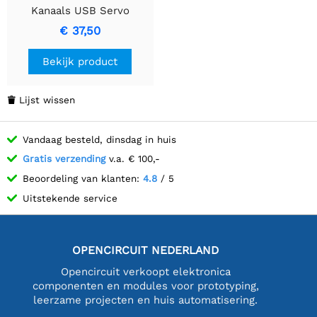
Kanaals USB Servo
Controller
€ 37,50
Bekijk product
Lijst wissen

Vandaag besteld, dinsdag in huis
Gratis verzending
v.a. € 100,-
Beoordeling van klanten:
4.8
/ 5
Uitstekende service
OPENCIRCUIT NEDERLAND
Opencircuit verkoopt elektronica
componenten en modules voor prototyping,
leerzame projecten en huis automatisering.