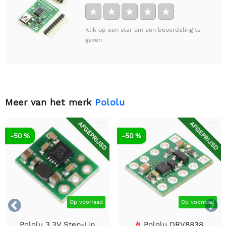
★
★
★
★
★
Klik op een ster om een beoordeling te
geven
Meer van het merk
Pololu
AFGEPRIJSD
AFGEPRIJSD
-50 %
-50 %


Op voorraad
Op voorraad
Pololu 3,3V Step-Up
Pololu DRV8838