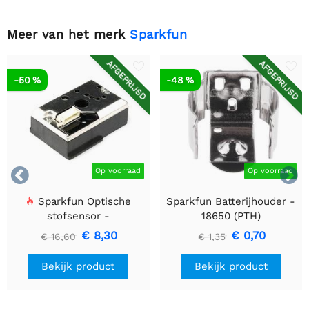
Meer van het merk
Sparkfun
AFGEPRIJSD
AFGEPRIJSD
-50 %
-48 %


Op voorraad
Op voorraad
Sparkfun Optische
Sparkfun Batterijhouder -
stofsensor -
18650 (PTH)
GP2Y1010AU0F
€ 8,30
€ 0,70
€ 16,60
€ 1,35
Bekijk product
Bekijk product