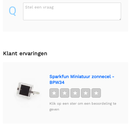
Q
Stel een vraag
Klant ervaringen
Sparkfun Miniatuur zonnecel -
BPW34
★
★
★
★
★
Klik op een ster om een beoordeling te
geven