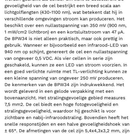
gevoeligheid van de cel bestrijkt een breed scala aan
lichtgolflengten (430-1100 nm), wat betekent dat hij in
verschillende omgevingen stroom kan produceren. Het
beschikt over een nullastspanning van 350 mV (900 nm,
1 mW/cm2 lichtbron) en een kortsluitstroom van 47 μA.
De BPW34 is niet alleen praktisch, maar ook prettig in
gebruik. Wanneer er bijvoorbeeld een infrarood-LED van
940 nm op schijnt, genereert de cel een nullastspanning
van ongeveer 0,5 VDC. Als vier cellen in serie zijn
geschakeld, kunnen ze een LED van stroom voorzien. In
een goed verlichte ruimte met TL-verlichting kunnen ze
een kleine spanning van ongeveer 250 mV produceren.
De kenmerken van de BPW34 zijn indrukwekkend. Het
wordt geleverd in een gelode verpakking met een
bovenaanzicht. Het stralingsgevoelige gebied measures
7,5 mm2. De cel biedt een hoge fotogevoeligheid en
stralingsgevoeligheid, waardoor hij geschikt is voor
zichtbare en nabij-infraroodstraling. Bovendien heeft het
snelle responstijden en een halve gevoeligheidshoek van
± 65°. De afmetingen van de cel zijn 5,4x4,3x3,2 mm, zijn