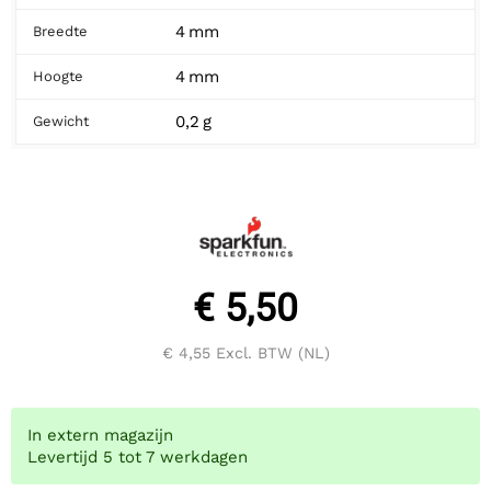
4 mm
Breedte
4 mm
Hoogte
0,2 g
Gewicht
€ 5,50
€ 4,55
Excl. BTW (NL)
In extern magazijn
Levertijd 5 tot 7 werkdagen