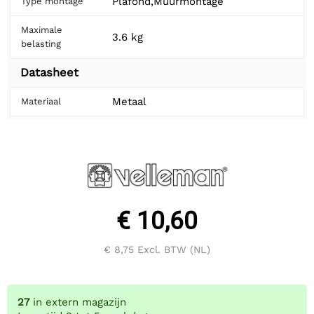
Plafond,Muurmontage
Type montage
Maximale
3.6 kg
belasting
Datasheet
Metaal
Materiaal
€ 10,60
€ 8,75
Excl. BTW (NL)
27
in extern magazijn