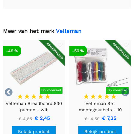
Meer van het merk
Velleman
AFGEPRIJSD
AFGEPRIJSD
-49 %
-50 %


Op voorraad
Op voorraad
Velleman Breadboard 830
Velleman Set
punten - wit
montagekabels - 10
kleuren - 60m - flexibele
€ 2,45
€ 7,25
€ 4,85
€ 14,50
kern (multi core)
Bekijk product
Bekijk product