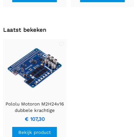
Laatst bekeken
Pololu Motoron M2H24v16
dubbele krachtige
motorcontroller voor
€ 107,30
Raspberry Pi (geen
connectoren of
Bekijk product
afstandhouders)