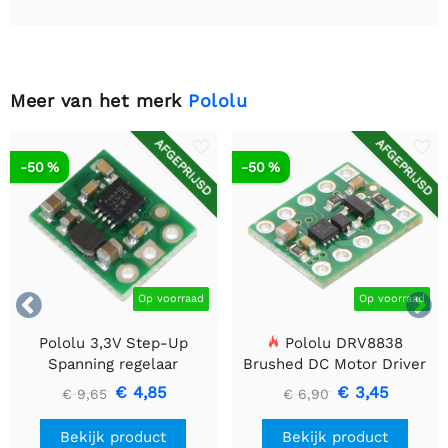
Meer van het merk
Pololu
AFGEPRIJSD
AFGEPRIJSD
-50 %
-50 %


Op voorraad
Op voorraad
Pololu 3,3V Step-Up
Pololu DRV8838
Spanning regelaar
Brushed DC Motor Driver
U1V10F3
€ 4,85
€ 3,45
€ 9,65
€ 6,90
Bekijk product
Bekijk product