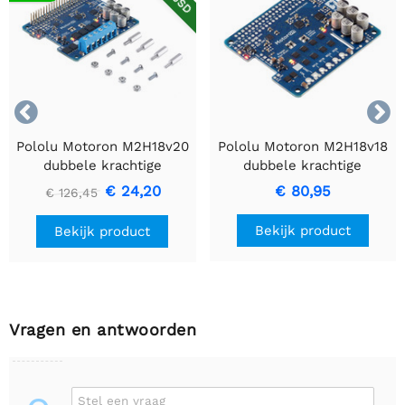


Pololu Motoron M2H18v20
Pololu Motoron M2H18v18
dubbele krachtige
dubbele krachtige
motorcontroller voor
motorcontroller voor
€ 24,20
€ 80,95
€ 126,45
Raspberry Pi (connectoren
Raspberry Pi (geen
gesoldeerd)
connectoren of
Bekijk product
Bekijk product
afstandhouders)
Vragen en antwoorden
Stel een vraag