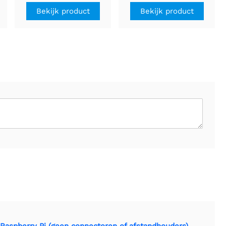
Arduino
Bekijk product
Bekijk product
Raspberry Pi (geen connectoren of afstandhouders)