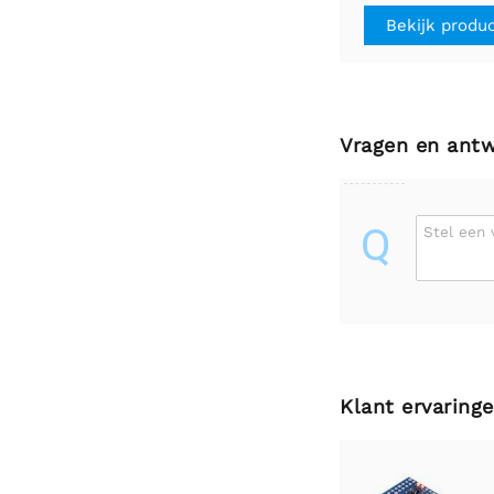
Raspberry P
Bekijk produ
(connectore
gesoldeerd)
Vragen en ant
Q
Stel een 
Klant ervaring