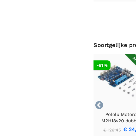
Soortgelijke p
AF
-81 %

Pololu Motor
M2H18v20 dubb
krachtige
€ 24
€ 126,45
motorcontroller