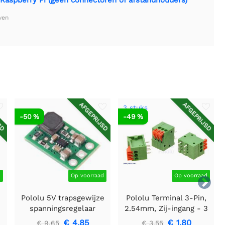
ven
SD
AFGEPRIJSD
AFGEPRIJSD
3 stuks
-50 %
-49 %
d
Op voorraad
Op voorraad

Pololu 5V trapsgewijze
Pololu Terminal 3-Pin,
spanningsregelaar
2.54mm, Zij-ingang - 3
U3V16F5
stuks
€ 4,85
€ 1,80
€ 9,65
€ 3,55