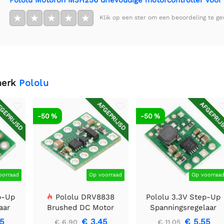
★
★
★
★
★
Klik op een ster om een beoordeling te ge
merk
Pololu
GEPRIJSD
AFGEPRIJSD
AFGEPRIJ
-50 %
-50 %
oorraad
Op voorraad
Op voorraa
p-Up
Pololu DRV8838
Pololu 3.3V Step-Up
aar
Brushed DC Motor
Spanningsregelaar
Driver
U1V11F3
85
€ 3,45
€ 5,55
€ 6,90
€ 11,05