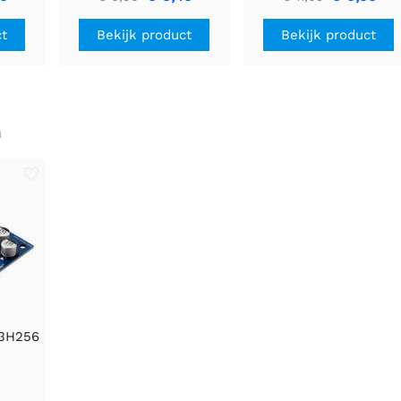
ct
Bekijk product
Bekijk product
n
M3H256
 voor
geen