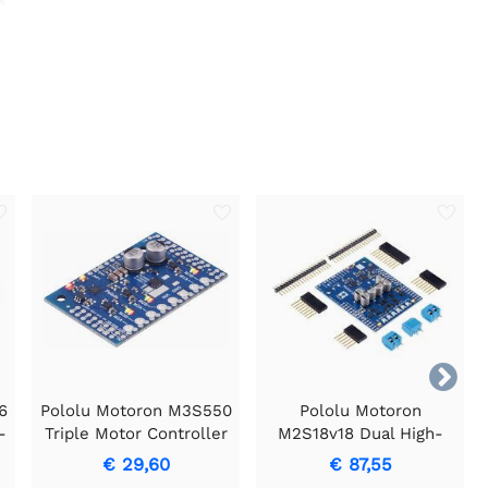

6
Pololu Motoron M3S550
Pololu Motoron
-
Triple Motor Controller
M2S18v18 Dual High-
shield voor Arduino
Power Motor
€ 29,60
€ 87,55
(geen connectoren)
Controller- shield voor