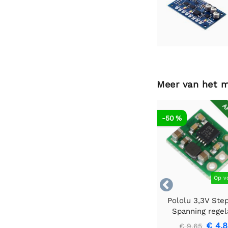
Meer van het 
AF
-50 %
Op v

Pololu 3,3V Ste
Spanning regel
U1V10F3
€ 4,
€ 9,65