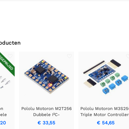
roducten
GEPRIJSD
on
Pololu Motoron M2T256
Pololu Motoron M3S25
ele
Dubbele I²C-
Triple Motor Controller
motorcontroller
shield voor Arduino
,20
€ 33,55
€ 54,65
 voor