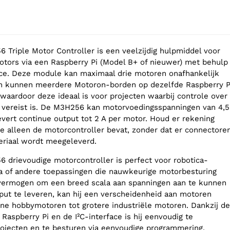
Triple Motor Controller is een veelzijdig hulpmiddel voor
tors via een Raspberry Pi (Model B+ of nieuwer) met behulp
ace. Deze module kan maximaal drie motoren onafhankelijk
n kunnen meerdere Motoron-borden op dezelfde Raspberry P
waardoor deze ideaal is voor projecten waarbij controle over
vereist is. De M3H256 kan motorvoedingsspanningen van 4,5
evert continue output tot 2 A per motor. Houd er rekening
e alleen de motorcontroller bevat, zonder dat er connectore
eriaal wordt meegeleverd.
drievoudige motorcontroller is perfect voor robotica-
a of andere toepassingen die nauwkeurige motorbesturing
 vermogen om een breed scala aan spanningen aan te kunnen
tput te leveren, kan hij een verscheidenheid aan motoren
eine hobbymotoren tot grotere industriële motoren. Dankzij de
 Raspberry Pi en de I²C-interface is hij eenvoudig te
rojecten en te besturen via eenvoudige programmering.