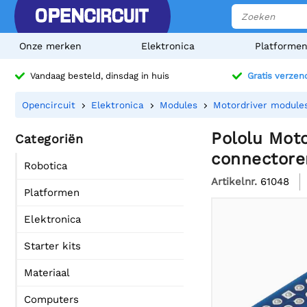
Onze merken
Elektronica
Platforme
Vandaag besteld, dinsdag in huis
Gratis verzen
Opencircuit
Elektronica
Modules
Motordriver module
Pololu Mot
Categoriën
connectore
Robotica
Artikelnr.
61048
Platformen
Elektronica
Starter kits
Materiaal
Computers