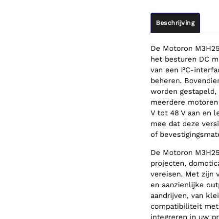
Beschrijving
De Motoron M3H256 
het besturen DC mo
van een I²C-interf
beheren. Bovendie
worden gestapeld, 
meerdere motoren 
V tot 48 V aan en l
mee dat deze versi
of bevestigingsmat
De Motoron M3H256 
projecten, domotic
vereisen. Met zijn
en aanzienlijke ou
aandrijven, van kl
compatibiliteit met
integreren in uw p