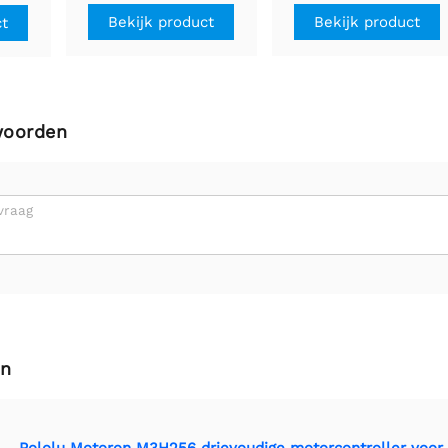
i
Bekijk product
Bekijk product
ct
n
woorden
vraag
en
Pololu Motoron M3H256 drievoudige motorcontroller voor 