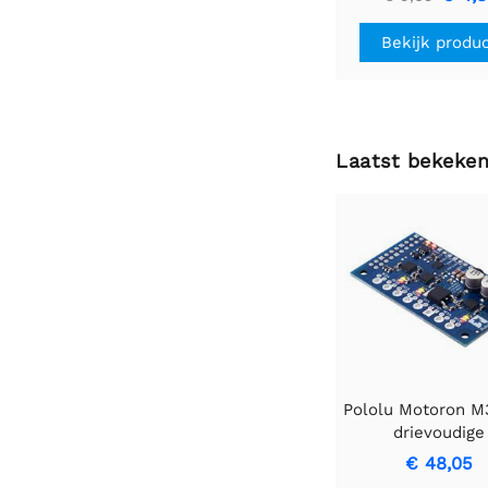
Bekijk produ
Laatst bekeke
Pololu Motoron 
drievoudige
motorcontroller
€ 48,05
Raspberry Pi (