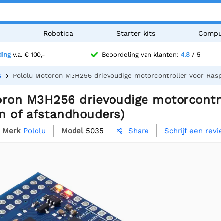
n
Robotica
Starter kits
Compu
ding
v.a. € 100,-
Beoordeling van klanten:
4.8
/ 5
s
Pololu Motoron M3H256 drievoudige motorcontroller voor Rasp
oron M3H256 drievoudige motorcontro
n of afstandhouders)
Merk
Pololu
Model
5035
Schrijf een rev
Share
