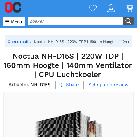

Menu
Opencircuit
Noctua NH-D15S | 220W TDP | 160mm Hoogte | 140mm Vent
Noctua NH-D15S | 220W TDP |
160mm Hoogte | 140mm Ventilator
| CPU Luchtkoeler
Artikelnr.
NH-D15S
Schrijf een review
Share
