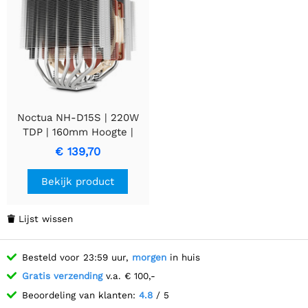
Noctua NH-D15S | 220W
TDP | 160mm Hoogte |
140mm Ventilator | CPU
€ 139,70
Luchtkoeler
Bekijk product
Lijst wissen

Besteld voor 23:59 uur,
morgen
in huis
Gratis verzending
v.a. € 100,-
Beoordeling van klanten:
4.8
/ 5