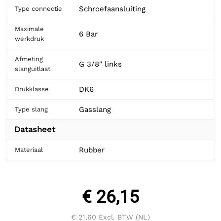
Schroefaansluiting
Type connectie
Maximale
6 Bar
werkdruk
Afmeting
G 3/8" links
slanguitlaat
DK6
Drukklasse
Gasslang
Type slang
Datasheet
Rubber
Materiaal
€ 26,15
€ 21,60
Excl. BTW (NL)