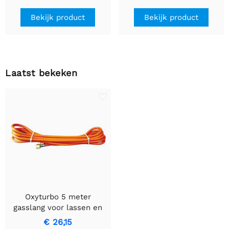
Bekijk product
Bekijk product
Laatst bekeken
Oxyturbo 5 meter
gasslang voor lassen en
snijden
€ 26,15