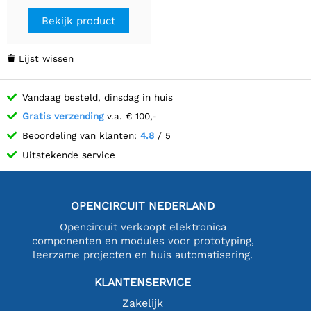
Bekijk product
Lijst wissen

Vandaag besteld, dinsdag in huis
Gratis verzending
v.a. € 100,-
Beoordeling van klanten:
4.8
/ 5
Uitstekende service
OPENCIRCUIT NEDERLAND
Opencircuit verkoopt elektronica
componenten en modules voor prototyping,
leerzame projecten en huis automatisering.
KLANTENSERVICE
Zakelijk