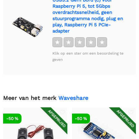
Raspberry Pi 5, tot 5Gbps
overdrachtssnelheid, geen
stuurprogramma nodig, plug en
play, Raspberry Pi 5 PCIe-
adapter
★
★
★
★
★
Klik op een ster om een beoordeling te
geven
Meer van het merk
Waveshare
AFGEPRIJSD
AFGEPRIJSD
-50 %
-50 %