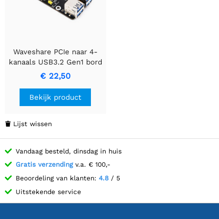
Waveshare PCIe naar 4-
kanaals USB3.2 Gen1 bord
(C) voor Raspberry Pi 5,
€ 22,50
tot 5Gbps
overdrachtssnelheid, geen
Bekijk product
stuurprogramma nodig,
plug en play, Raspberry Pi
5 PCIe-adapter
Lijst wissen

Vandaag besteld, dinsdag in huis
Gratis verzending
v.a. € 100,-
Beoordeling van klanten:
4.8
/ 5
Uitstekende service