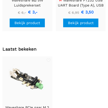
Waveshare 8Ω 5W
Waveshare FT232 USB
Luidsprekerset
UART Board (Type A), USB
naar TTL (UART)
€ 3,-
€ 3,50
€ 6,-
€ 6,95
Communicatiemodule
Bekijk product
Bekijk product
Laatst bekeken
Waveshare PCIe naar M.2