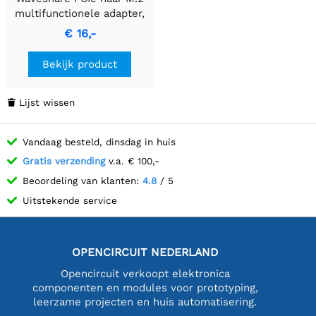
multifunctionele adapter,
compatibel met Raspberry
€ 16,-
Pi 5, twee
voedingsmethoden,
Bekijk product
ondersteunt dubbele 4K-
uitgangen.
Lijst wissen

Vandaag besteld, dinsdag in huis
Gratis verzending
v.a. € 100,-
Beoordeling van klanten:
4.8
/ 5
Uitstekende service
OPENCIRCUIT NEDERLAND
Opencircuit verkoopt elektronica
componenten en modules voor prototyping,
leerzame projecten en huis automatisering.