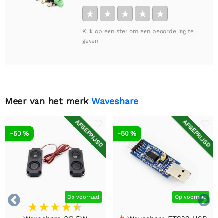
★
★
★
★
★
Klik op een ster om een beoordeling te
geven
Meer van het merk
Waveshare
AFGEPRIJSD
AFGEPRIJSD
-50 %
-50 %


Op voorraad
Op voorraad