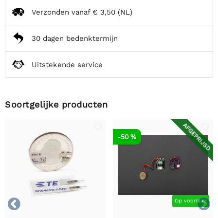
Verzonden vanaf
€ 3,50
(NL)
30 dagen bedenktermijn
Uitstekende service
Soortgelijke producten
AFGEPRIJSD
-50 %


Op voorraad