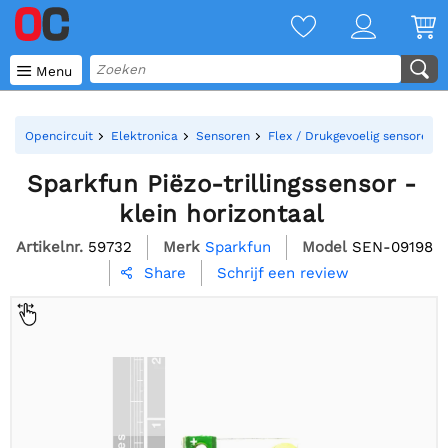

Menu
Opencircuit
Elektronica
Sensoren
Flex / Drukgevoelig sensoren
Sparkfun Piëzo-trillingssensor -
klein horizontaal
Artikelnr.
59732
Merk
Sparkfun
Model
SEN-09198
Schrijf een review
Share
