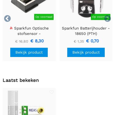


Op voorraad
Op voorraad
Sparkfun Optische
Sparkfun Batterijhouder -
stofsensor -
18650 (PTH)
GP2Y1010AU0F
€ 8,30
€ 0,70
€ 16,60
€ 1,35
Bekijk product
Bekijk product
Laatst bekeken