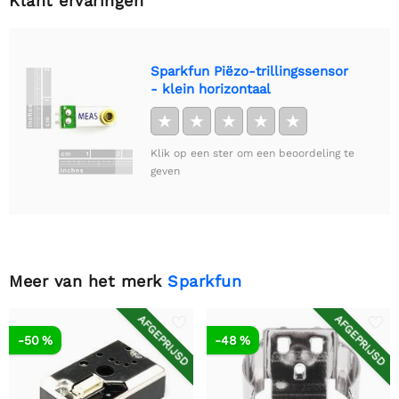
Klant ervaringen
Sparkfun Piëzo-trillingssensor
- klein horizontaal
★
★
★
★
★
Klik op een ster om een beoordeling te
geven
Meer van het merk
Sparkfun
AFGEPRIJSD
AFGEPRIJSD
-50 %
-48 %