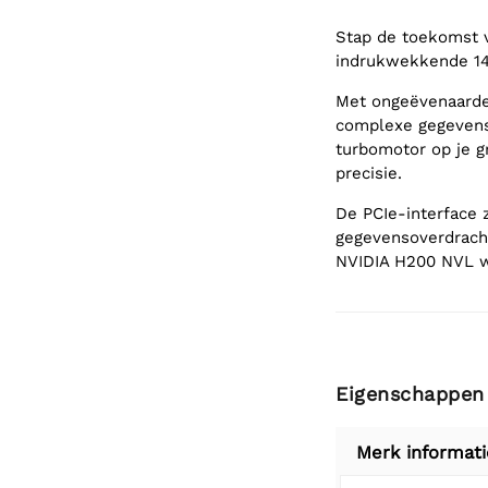
Stap de toekomst 
indrukwekkende 1
Met ongeëvenaarde 
complexe gegevensv
turbomotor op je g
precisie.
De PCIe-interface 
gegevensoverdrach
NVIDIA H200 NVL wo
Eigenschappen
Merk informati