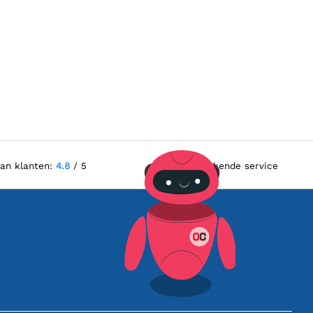
van klanten:
4.8
/ 5
Uitstekende service