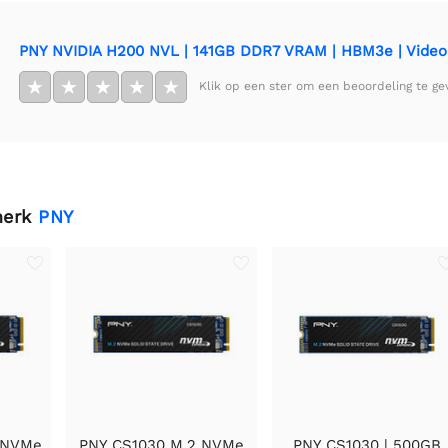
PNY NVIDIA H200 NVL | 141GB DDR7 VRAM | HBM3e | Video
★
★
★
★
★
Klik op een ster om een beoordeling te ge
merk
PNY
B NVMe
PNY CS1030 M.2 NVMe
PNY CS1030 | 500GB