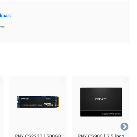
kaart
ven

PNY CS2230 | 500GB
PNY CS900 | 2.5 inch