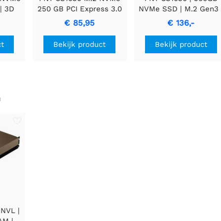
| 3D
250 GB PCI Express 3.0
NVMe SSD | M.2 Gen3 
0 MB/s
2.000MB/s lezen |
€ 85,95
€ 136,-
B/s
1.100MB/s schrijven
ct
Bekijk product
Bekijk product
n
NVL |
AM |