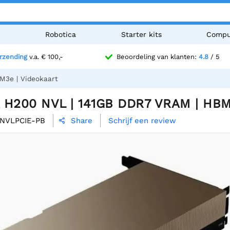
n
Robotica
Starter kits
Compu
erzending
v.a. € 100,-
Beoordeling van klanten:
4.8
/ 5
M3e | Videokaart
 H200 NVL | 141GB DDR7 VRAM | HBM3
NVLPCIE-PB
Schrijf een review
Share
