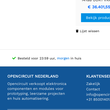
HBM3e | Videok
€ 36.401,5
Bekijk produ
Lijst wissen

Besteld voor 23:59 uur,
morgen
in huis
OPENCIRCUIT NEDERLAND
KLANTENSE
Opencircuit verkoopt elektronica
Zakelijk
componenten en modules voor
Contact
prototyping, leerzame projecten
info@opencirc
en huis automatisering.
+31 85001401