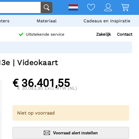
ters
Materiaal
Cadeaus en Inspiratie
Zakelijk
Contact
Uitstekende service
e | Videokaart
€ 36.401,55
€ 30.083,90
Excl. BTW (NL)
Niet op voorraad
Voorraad alert instellen