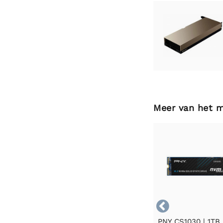
Meer van het 

PNY CS1030 | 1T