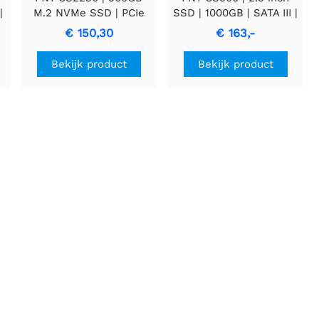
|
M.2 NVMe SSD | PCIe
SSD | 1000GB | SATA III |
3.0 | 3D NAND Flash
3D TLC NAND
€ 150,30
€ 163,-
Bekijk product
Bekijk product