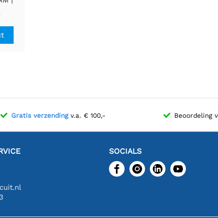
aart
5
ct
Gratis verzending
v.a. € 100,-
Beoordeling 
RVICE
SOCIALS
uit.nl
3