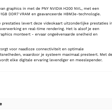
van graphics in met de PNY NVIDIA H200 NVL, met een
41GB DDR7 VRAM en geavanceerde HBM3e-technologie.
prestaties levert deze videokaart uitzonderlijke prestaties i
erwerking en real-time rendering. Het is alsof je een
raphics monteert - ervaar ongeëvenaarde snelheid en
zorgt voor naadloze connectiviteit en optimale
tsnelheden, waardoor je systeem maximaal presteert. Met d
rdt elke digitale ervaring levendiger en meeslepender.
e