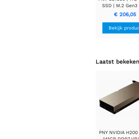
SSD | M.2 Gen3 
NAND Flash | 2.10
€ 206,05
lezen | 1.900 M
schrijven
Bekijk produ
Laatst bekeke
PNY NVIDIA H200 
141GB DDR7 VR