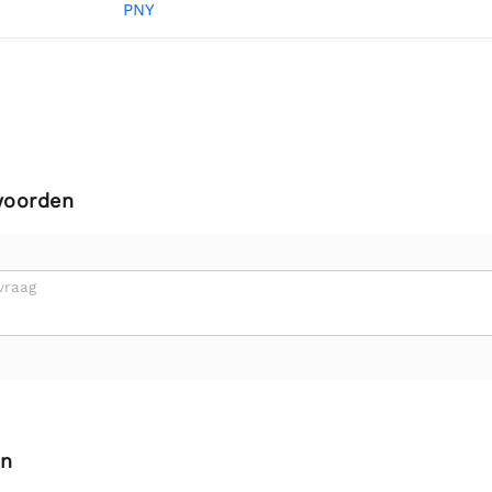
PNY
woorden
vraag
en