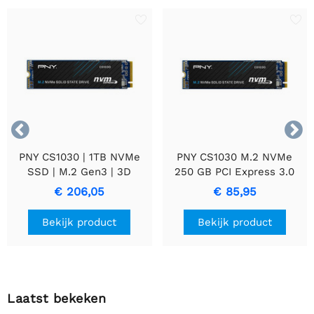


PNY CS1030 | 1TB NVMe
PNY CS1030 M.2 NVMe
SSD | M.2 Gen3 | 3D
250 GB PCI Express 3.0
NAND Flash | 2.100 MB/s
€ 206,05
€ 85,95
lezen | 1.900 MB/s
schrijven
Bekijk product
Bekijk product
Laatst bekeken