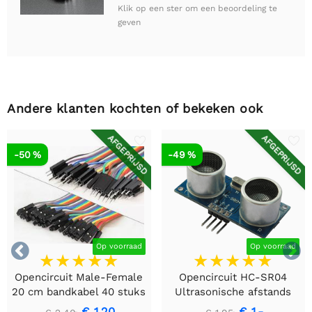
Klik op een ster om een beoordeling te
geven
Andere klanten kochten of bekeken ook
AFGEPRIJSD
AFGEPRIJSD
-50 %
-49 %


Op voorraad
Op voorraad
Opencircuit Male-Female
Opencircuit HC-SR04
20 cm bandkabel 40 stuks
Ultrasonische afstands
detectie module
€ 1,20
€ 1,-