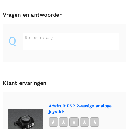
Vragen en antwoorden
Q
Stel een vraag
Klant ervaringen
Adafruit PSP 2-assige analoge
joystick
★
★
★
★
★