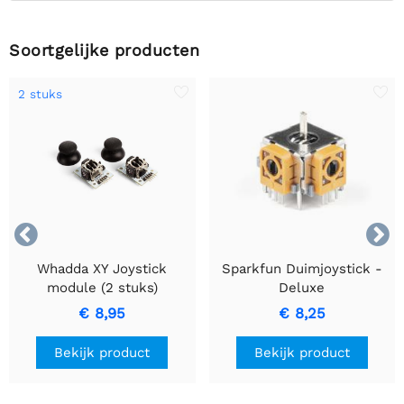
Soortgelijke producten
2 stuks


Whadda XY Joystick
Sparkfun Duimjoystick -
module (2 stuks)
Deluxe
€ 8,95
€ 8,25
Bekijk product
Bekijk product