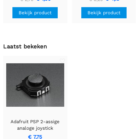
header einden - 5 mm
LED's
Bekijk product
Bekijk product
Laatst bekeken
Adafruit PSP 2-assige
analoge joystick
€ 7,75