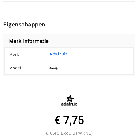
Eigenschappen
Merk informatie
Adafruit
Merk
444
Model
€ 7,75
€ 6,45
Excl. BTW (NL)