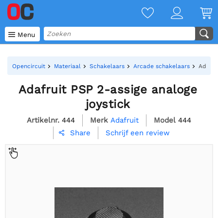

Menu
Opencircuit
Materiaal
Schakelaars
Arcade schakelaars
Adafru
Adafruit PSP 2-assige analoge
joystick
Artikelnr.
444
Merk
Adafruit
Model
444
Schrijf een review
Share
