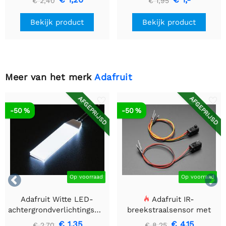
€ 2,40
€ 1,95
Bekijk product
Bekijk product
Meer van het merk
Adafruit
AFGEPRIJSD
AFGEPRIJSD
-50 %
-50 %


Op voorraad
Op voorraad
Adafruit Witte LED-
Adafruit IR-
achtergrondverlichtingsmodule
breekstraalsensor met
- Klein 12 mm x 40 mm
premium draadheader
€ 1,35
€ 4,15
€ 2,70
€ 8,25