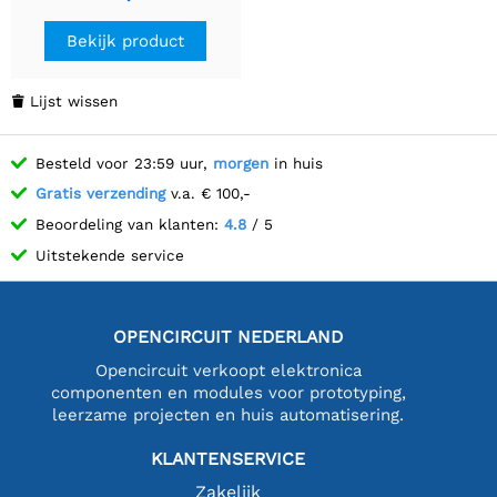
Bekijk product
Lijst wissen

Besteld voor 23:59 uur,
morgen
in huis
Gratis verzending
v.a. € 100,-
Beoordeling van klanten:
4.8
/ 5
Uitstekende service
OPENCIRCUIT NEDERLAND
Opencircuit verkoopt elektronica
componenten en modules voor prototyping,
leerzame projecten en huis automatisering.
KLANTENSERVICE
Zakelijk