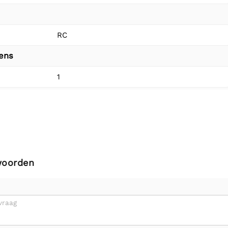
RC
vens
1
woorden
vraag