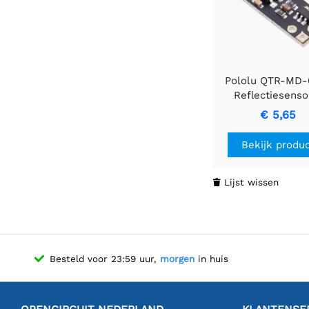
Pololu QTR-MD-
Reflectiesensor
kanaal, 7,5 mm b
€ 5,65
RC- output
Bekijk produ
Lijst wissen

Besteld voor 23:59 uur,
morgen
in huis