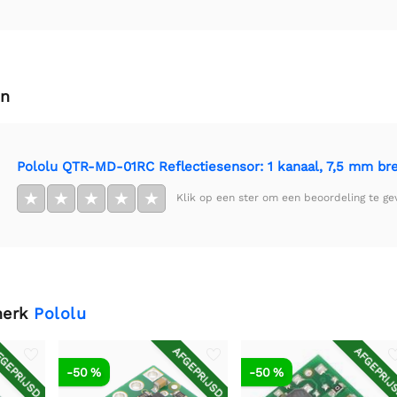
en
Pololu QTR-MD-01RC Reflectiesensor: 1 kanaal, 7,5 mm br
★
★
★
★
★
Klik op een ster om een beoordeling te ge
merk
Pololu
GEPRIJSD
AFGEPRIJSD
AFGEPRIJ
-50 %
-50 %