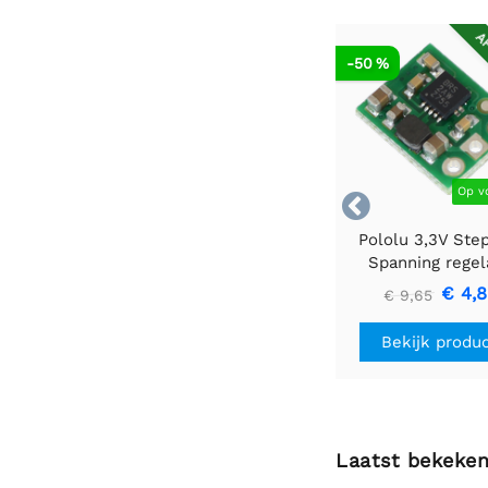
AF
-50 %
Op v

Pololu 3,3V Ste
Spanning regel
U1V10F3
€ 4,
€ 9,65
Bekijk produ
Laatst bekeke