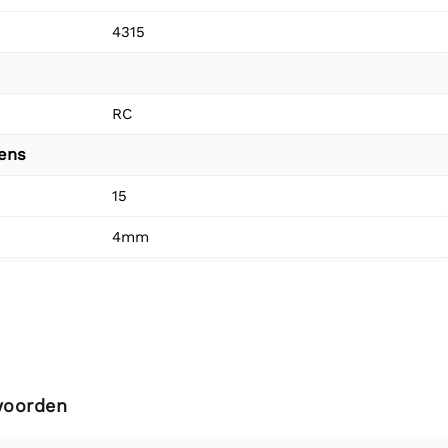
4315
RC
vens
15
4mm
woorden