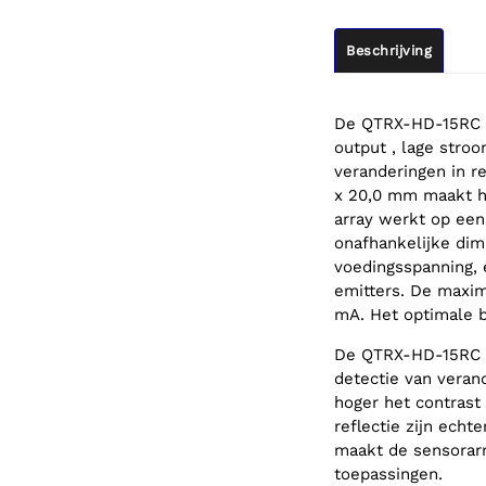
Beschrijving
De QTRX-HD-15RC re
output , lage stro
veranderingen in r
x 20,0 mm maakt he
array werkt op een
onafhankelijke dim
voedingsspanning,
emitters. De maxim
mA. Het optimale b
De QTRX-HD-15RC re
detectie van verand
hoger het contrast
reflectie zijn ech
maakt de sensorarr
toepassingen.