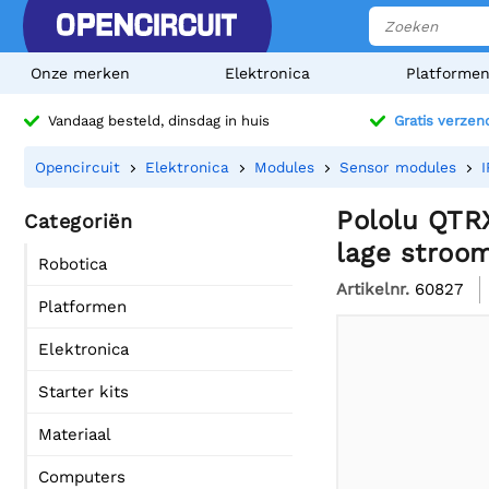
Onze merken
Elektronica
Platforme
Vandaag besteld, dinsdag in huis
Gratis verzen
Opencircuit
Elektronica
Modules
Sensor modules
I
Pololu QTRX
Categoriën
lage stroo
Robotica
Artikelnr.
60827
Platformen
Elektronica
Starter kits
Materiaal
Computers