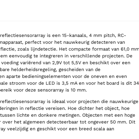
flectiesensorarray is een 15-kanaals, 4 mm pitch, RC-
omapparaat, perfect voor het nauwkeurig detecteren van
eflectie, zoals lijndetectie. Het compacte formaat van 61,0 m
m eenvoudig te integreren in verschillende projecten. De
 voeding variërend van 2,9V tot 5,5V en beschikt over een
bare helderheidsregeling, gescheiden van de
 en aparte bedieningselementen voor de oneven en even
ale stroom voor de LED is 3,5 mA en voor het board is dit 34
ereik voor deze sensorarray is 10 mm.
flectiesensorarray is ideaal voor projecten die nauwkeurige
eringen in reflectie vereisen. Hoe dichter het object, hoe
 tussen lichte en donkere metingen. Objecten met een hoge
ter over het algemeen detecteerbaar tot ongeveer 50 mm. Dit
ay veelzijdig en geschikt voor een breed scala aan