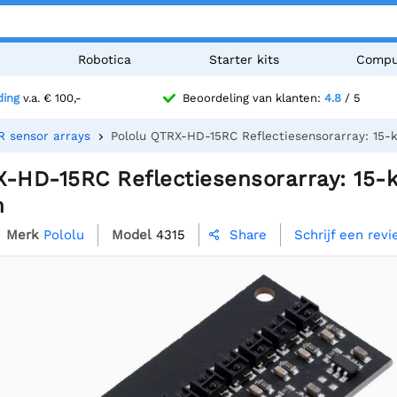
n
Robotica
Starter kits
Compu
ding
v.a. € 100,-
Beoordeling van klanten:
4.8
/ 5
R sensor arrays
Pololu QTRX-HD-15RC Reflectiesensorarray: 15-k
-HD-15RC Reflectiesensorarray: 15-k
m
Merk
Pololu
Model
4315
Schrijf een rev
Share
