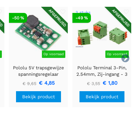
SD
AFGEPRIJSD
AFGEPRIJSD
3 stuks
-50 %
-49 %
d
Op voorraad
Op voorraad

Pololu 5V trapsgewijze
Pololu Terminal 3-Pin,
spanningsregelaar
2.54mm, Zij-ingang - 3
U3V16F5
stuks
€ 4,85
€ 1,80
€ 9,65
€ 3,55
Bekijk product
Bekijk product