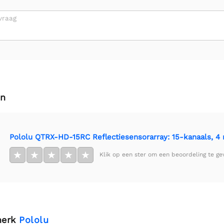
vraag
en
Pololu QTRX-HD-15RC Reflectiesensorarray: 15-kanaals, 4 
★
★
★
★
★
Klik op een ster om een beoordeling te ge
merk
Pololu