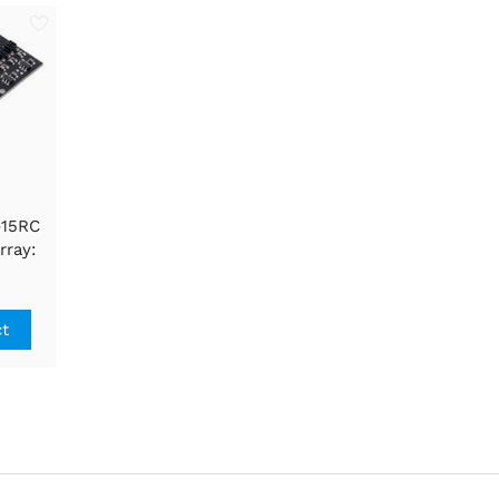
-15RC
rray:
pitch,
age
ct