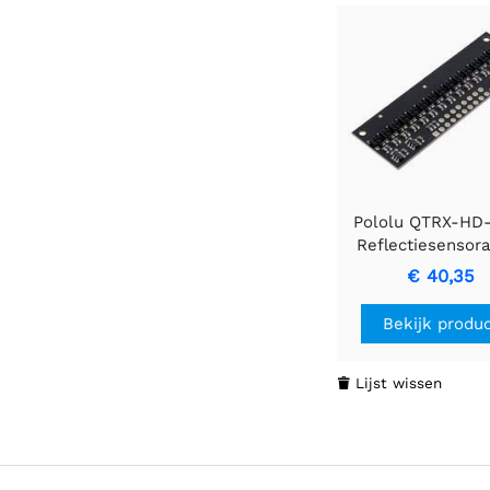
Pololu QTRX-HD
Reflectiesensora
15-kanaals, 4 mm 
€ 40,35
RC- output , l
stroom
Bekijk produ
Lijst wissen
