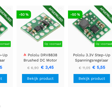
GEPRIJSD
AFGEPRIJSD
AFGEPRIJ
-50 %
-50 %
oorraad
Op voorraad
Op voorraa
p-Up
Pololu DRV8838
Pololu 3.3V Step-Up
aar
Brushed DC Motor
Spanningsregelaar
Driver
U1V11F3
85
€ 3,45
€ 5,55
€ 6,90
€ 11,05
ct
Bekijk product
Bekijk product
n