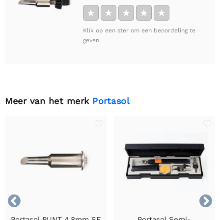
★
★
★
★
★
Klik op een ster om een beoordeling te
geven
Meer van het merk
Portasol


Portasol PUNT 4,8mm SF
Portasol Semi-