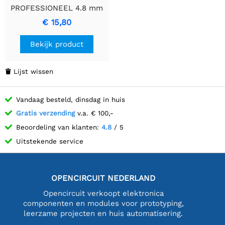
PROFESSIONEEL 4.8 mm
- Precisiegereedschap
€ 15,80
voor Duurzaamheid
Bekijk product
Lijst wissen

Vandaag besteld, dinsdag in huis
Gratis verzending
v.a. € 100,-
Beoordeling van klanten:
4.8
/ 5
Uitstekende service
OPENCIRCUIT NEDERLAND
Opencircuit verkoopt elektronica
componenten en modules voor prototyping,
leerzame projecten en huis automatisering.