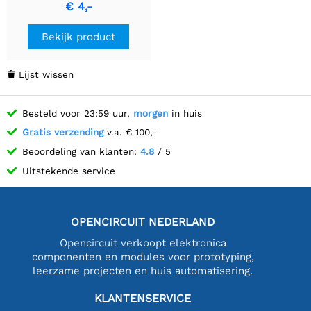
€ 4,-
Bekijk product
Lijst wissen

Besteld voor 23:59 uur,
morgen
in huis
Gratis verzending
v.a. € 100,-
Beoordeling van klanten:
4.8
/ 5
Uitstekende service
OPENCIRCUIT NEDERLAND
Opencircuit verkoopt elektronica
componenten en modules voor prototyping,
leerzame projecten en huis automatisering.
KLANTENSERVICE