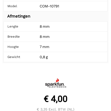
COM-10791
Model
Afmetingen
8 mm
Lengte
8 mm
Breedte
7 mm
Hoogte
0,8 g
Gewicht
€ 4,00
€ 3,35
Excl. BTW (NL)