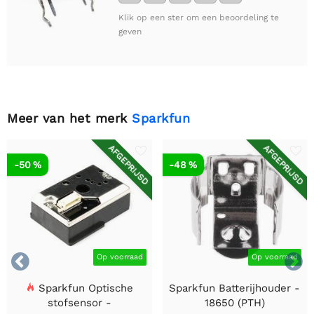
Klik op een ster om een beoordeling te
geven
Meer van het merk
Sparkfun
AFGEPRIJSD
AFGEPRIJSD
-50 %
-48 %


Op voorraad
Op voorraad
Sparkfun Optische
Sparkfun Batterijhouder -
stofsensor -
18650 (PTH)