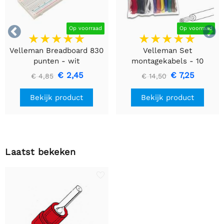


Op voorraad
Op voorraad
Velleman Breadboard 830
Velleman Set
punten - wit
montagekabels - 10
kleuren - 60m - flexibele
€ 2,45
€ 7,25
€ 4,85
€ 14,50
kern (multi core)
Bekijk product
Bekijk product
Laatst bekeken