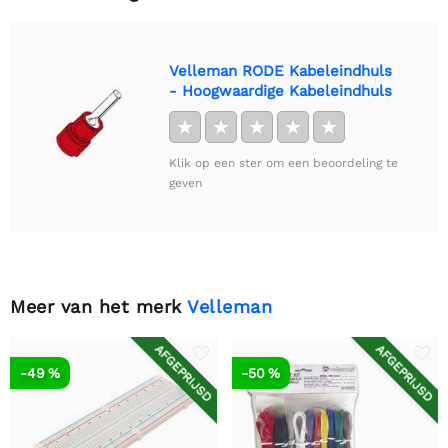
Velleman RODE Kabeleindhuls
- Hoogwaardige Kabeleindhuls
★
★
★
★
★
Klik op een ster om een beoordeling te
geven
Meer van het merk
Velleman
AFGEPRIJSD
AFGEPRIJSD
-49 %
-50 %